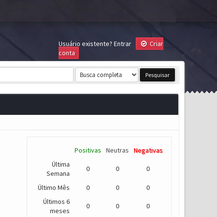
Usuário existente?
Entrar
Criar
conta
Positivas
Neutras
Negativas
Última
0
0
0
Semana
Último Mês
0
0
0
Últimos 6
0
0
0
meses