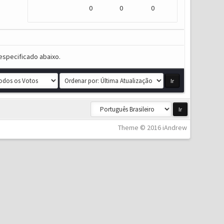
0
0
0
especificado abaixo.
Theme © 2016 iAndrew