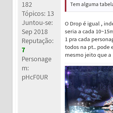
182
Tem alguma tabel
Tópicos: 13
Juntou-se:
O Drop é igual , i
Sep 2018
seria a cada 10~15m
1 pra cada persona
Reputação:
todos na pt.. pode 
7
mesmo jeito que a p
Personage
m:
pHcF0UR