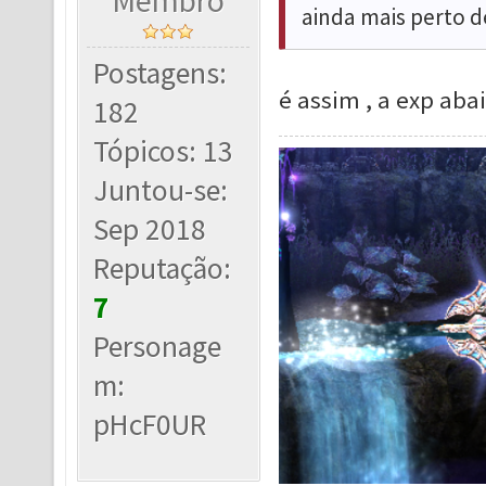
Membro
ainda mais perto d
Postagens:
é assim , a exp aba
182
Tópicos: 13
Juntou-se:
Sep 2018
Reputação:
7
Personage
m:
pHcF0UR