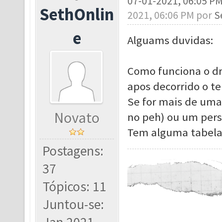
07-01-2021, 06:05 P
SethOnlin
2021, 06:06 PM por
S
e
Alguams duvidas:
Como funciona o dr
apos decorrido o t
Se for mais de uma
Novato
no peh) ou um per
Tem alguma tabela
Postagens:
37
Tópicos: 11
Juntou-se: