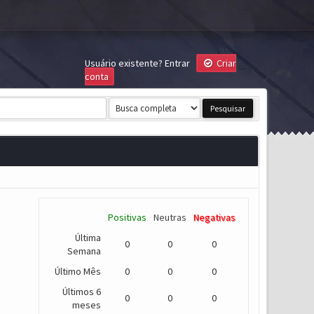
Usuário existente?
Entrar
Criar
conta
Positivas
Neutras
Negativas
Última
0
0
0
Semana
Último Mês
0
0
0
Últimos 6
0
0
0
meses