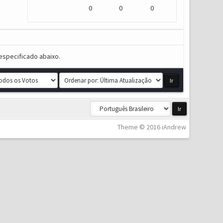
0
0
0
especificado abaixo.
Theme © 2016 iAndrew