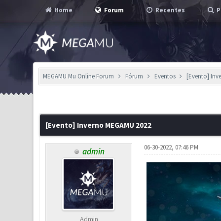
Home
Forum
Recentes
P
MEGAMU Mu Online Forum
Fórum
Eventos
[Evento] In
3 Voto(s) - 3 em Média
1
2
3
4
5
[Evento] Inverno MEGAMU 2022
06-30-2022, 07:46 PM
admin
Admin