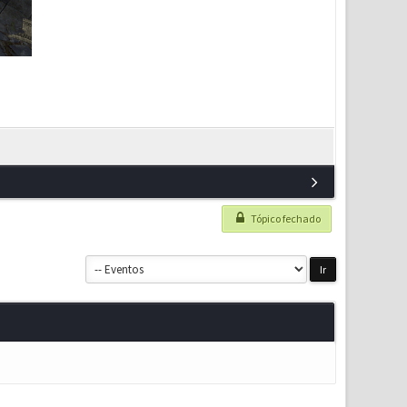
P
Tópico fechado