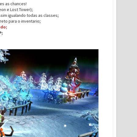
res as chances!
on e Lost Tower);
im igualando todas as classes;
eto para o inventario;
ido;
P;