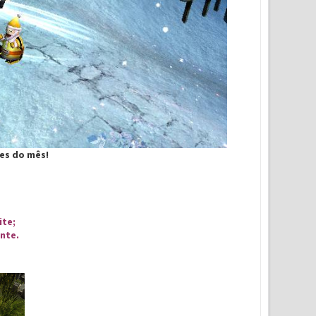
res do mês!
ite;
inte.