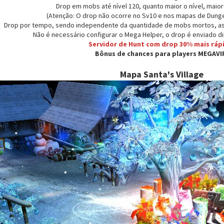
Drop em mobs até nível 120, quanto maior o nível, maio
(Atenção: O drop não ocorre no Sv10 e nos mapas de Dunge
Drop por tempo, sendo independente da quantidade de mobs mortos, ass
Não é necessário configurar o Mega Helper, o drop é enviado dir
Servidor de Hunt com drop 30% mais ráp
Bônus de chances para players MEGAVI
Mapa Santa's Village