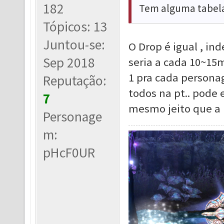
182
Tem alguma tabel
Tópicos: 13
Juntou-se:
O Drop é igual , i
Sep 2018
seria a cada 10~15m
1 pra cada persona
Reputação:
todos na pt.. pode 
7
mesmo jeito que a p
Personage
m:
pHcF0UR