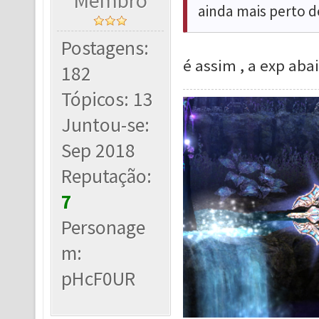
Membro
ainda mais perto d
Postagens:
é assim , a exp aba
182
Tópicos: 13
Juntou-se:
Sep 2018
Reputação:
7
Personage
m:
pHcF0UR