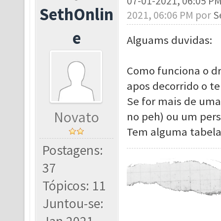
07-01-2021, 06:05 P
SethOnlin
2021, 06:06 PM por
S
e
Alguams duvidas:
Como funciona o dr
apos decorrido o t
Se for mais de uma
Novato
no peh) ou um per
Tem alguma tabela
Postagens:
37
Tópicos: 11
Juntou-se: