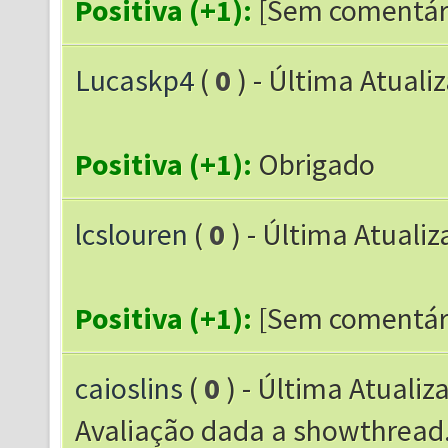
Positiva (+1):
[Sem comentár
Lucaskp4
(
0
) - Última Atuali
Positiva (+1):
Obrigado
lcslouren
(
0
) - Última Atuali
Positiva (+1):
[Sem comentár
caioslins
(
0
) - Última Atualiz
Avaliação dada a showthrea