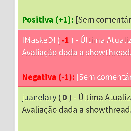
Positiva (+1):
[Sem comentár
IMaskeDI
(
-1
) - Última Atual
Avaliação dada a showthrea
Negativa (-1):
[Sem comentár
juanelary
(
0
) - Última Atuali
Avaliação dada a showthrea