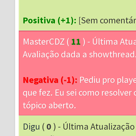
Positiva (+1):
[Sem comentár
MasterCDZ
(
11
) - Última Atu
Avaliação dada a showthrea
Negativa (-1):
Pediu pro playe
que fez. Eu sei como resolver
tópico aberto.
Digu
(
0
) - Última Atualização