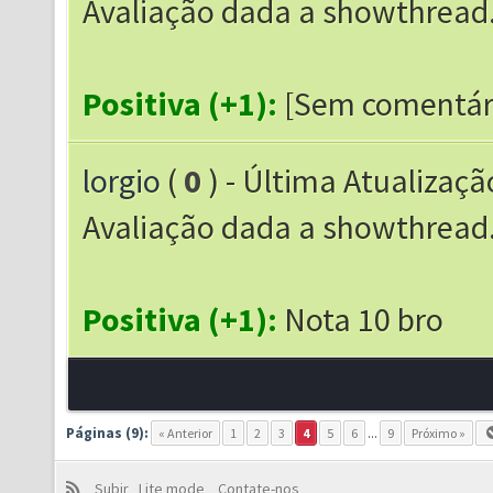
Avaliação dada a showthrea
Positiva (+1):
[Sem comentár
lorgio
(
0
) - Última Atualizaçã
Avaliação dada a showthrea
Positiva (+1):
Nota 10 bro
Páginas (9):
« Anterior
1
2
3
4
5
6
...
9
Próximo »
Subir
Lite mode
Contate-nos