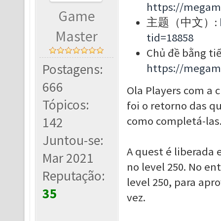
https://megam
Game
主题（中文）:
Master
tid=18858
Chủ đề bằng tiế
Postagens:
https://megam
666
Ola Players com a 
Tópicos:
foi o retorno das q
142
como completá-las
Juntou-se:
A quest é liberada 
Mar 2021
no level 250. No en
Reputação:
level 250, para apr
35
vez.