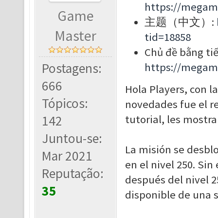
https://megam
Game
主题（中文）:
Master
tid=18858
Chủ đề bằng tiế
Postagens:
https://megam
666
Hola Players, con l
Tópicos:
novedades fue el re
142
tutorial, les mostr
Juntou-se:
La misión se desblo
Mar 2021
en el nivel 250. Si
Reputação:
después del nivel 2
35
disponible de una s