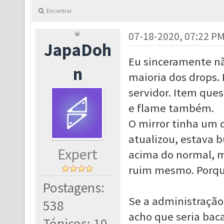
Encontrar
07-18-2020, 07:22 P
JapaDoh
Eu sinceramente n
n
maioria dos drops.
servidor. Item que
e flame também.
O mirror tinha um
atualizou, estava 
Expert
acima do normal, m
ruim mesmo. Porque
Postagens:
Se a administração
538
acho que seria baca
Tópicos: 10