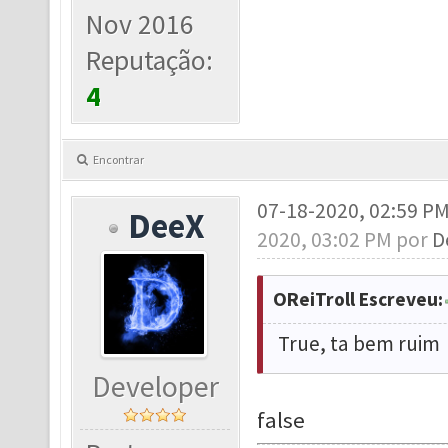
Nov 2016
Reputação:
4
Encontrar
07-18-2020, 02:59 P
DeeX
2020, 03:02 PM por
D
OReiTroll Escreveu:
True, ta bem ruim
Developer
false