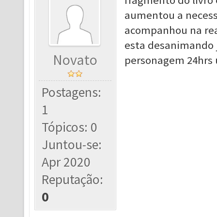
fragmento do livro
aumentou a necessi
acompanhou na real
esta desanimando jo
Novato
personagem 24hrs u
Postagens:
1
Tópicos: 0
Juntou-se:
Apr 2020
Reputação:
0