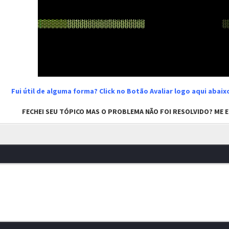
Fui útil de alguma forma? Click no Botão Avaliar logo aqui abai
FECHEI SEU TÓPICO MAS O PROBLEMA NÃO FOI RESOLVIDO? ME EN