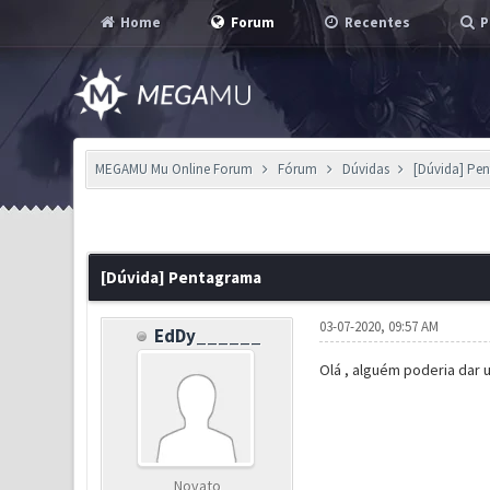
Home
Forum
Recentes
P
MEGAMU Mu Online Forum
Fórum
Dúvidas
[Dúvida] Pe
0 Voto(s) - 0 em Média
1
2
3
4
5
[Dúvida] Pentagrama
03-07-2020, 09:57 AM
EdDy______
Olá , alguém poderia dar
Novato