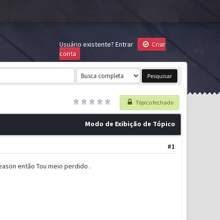
Usuário existente?
Entrar
Criar
conta
Tópico fechado
Modo de Exibição de Tópico
#1
eason então Tou meio perdido .