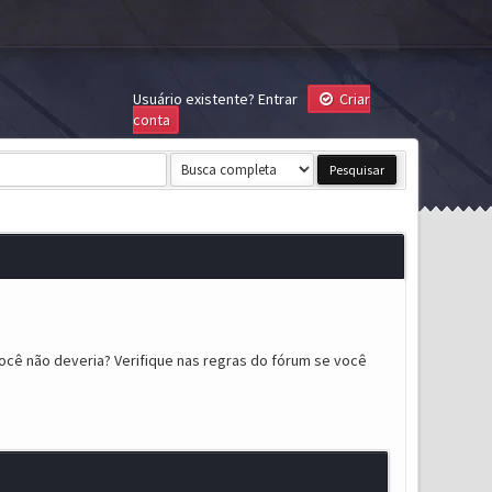
Usuário existente?
Entrar
Criar
conta
ocê não deveria? Verifique nas regras do fórum se você