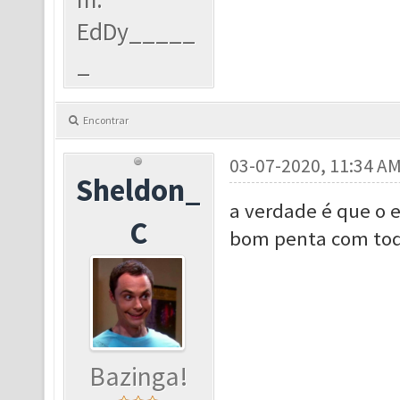
EdDy_____
_
Encontrar
03-07-2020, 11:34 A
Sheldon_
a verdade é que o 
C
bom penta com todo
Bazinga!