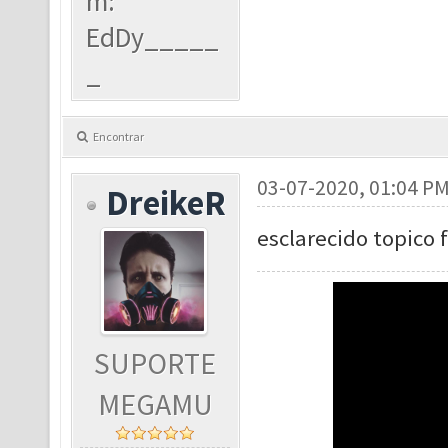
m:
EdDy_____
_
Encontrar
03-07-2020, 01:04 P
DreikeR
esclarecido topico 
SUPORTE
MEGAMU