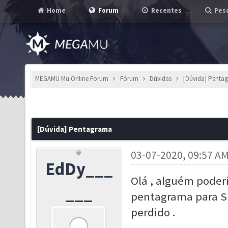
Home
Forum
Recentes
Pesq
MEGAMU Mu Online Forum
Fórum
Dúvidas
[Dúvida] Penta
[Dúvida] Pentagrama
03-07-2020, 09:57 A
EdDy___
Olá , alguém poder
___
pentagrama para SM
perdido .