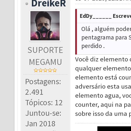
DreikeR
EdDy______ Escrev
Olá , alguém poder
pentagrama para S
perdido .
SUPORTE
Você diz elemento 
MEGAMU
qualquer elemento 
elemento está coun
Postagens:
adversário esta usa
2.491
elemento agua, você
Tópicos: 12
counter, aqui na p
Juntou-se:
sobre isso da uma 
Jan 2018