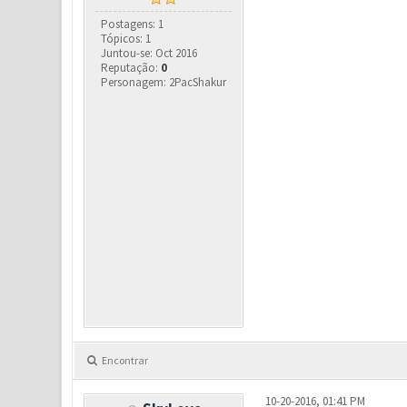
Postagens: 1
Tópicos: 1
Juntou-se: Oct 2016
Reputação:
0
Personagem: 2PacShakur
Encontrar
10-20-2016, 01:41 PM