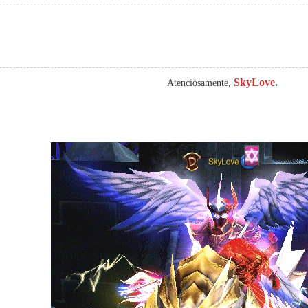
SkyLove
.
Atenciosamente,