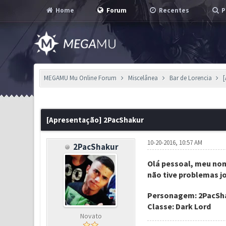
Home
Forum
Recentes
P
MEGAMU Mu Online Forum
Miscelânea
Bar de Lorencia
1 Voto(s) - 5 em Média
1
2
3
4
5
[Apresentação] 2PacShakur
10-20-2016, 10:57 AM
2PacShakur
Olá pessoal, meu no
não tive problemas j
Personagem: 2PacSh
Classe: Dark Lord
Novato