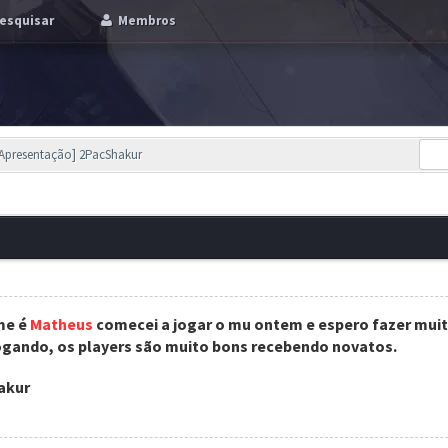
esquisar
Membros
[Apresentação] 2PacShakur
m
e é
Matheus
comecei a jogar o mu ontem e espero fazer muit
ogando, os players são muito bons recebendo novatos.
akur