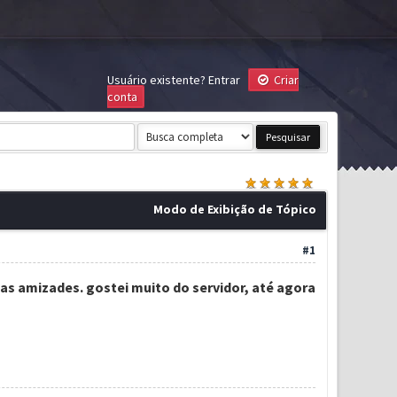
Usuário existente?
Entrar
Criar
conta
Modo de Exibição de Tópico
#1
as amizades. gostei muito do servidor, até agora