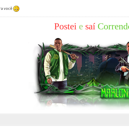
pra você
Postei
e
saí
Corrend