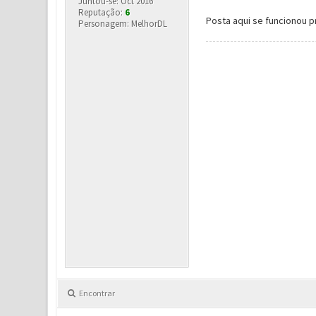
Juntou-se: Oct 2016
Reputação:
6
Posta aqui se funcionou 
Personagem: MelhorDL
Encontrar