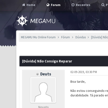
Home
Forum
Recentes
P
MEGAMU Mu Online Forum
Fórum
Dúvidas
[Dúvida] Nã
0 Voto(s) - 0 em Média
1
2
3
4
5
[Dúvida] Não Consigo Reparar
02-09-2019, 03:30 PM
Deuts
Boa tarde,
Não estou conseguindo rep
durabilidade. Tá parado e
Novato