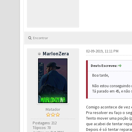
Encontrar
02-09-2019, 11:11 PM
MarIonZera
Deuts Escreveu:
Boa tarde,
Não estou conseguindo re
Tá parado em 45, e não s
Comigo acontece de vez 
Matador
Pra resolver eu faço o seg
Tento mover uma poção (p
Postagens: 212
que acabei de tentar repa
Tópicos: 70
Depois é só tentar repara