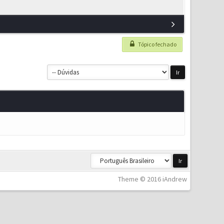
Tópico fechado
Theme © 2016 iAndrew