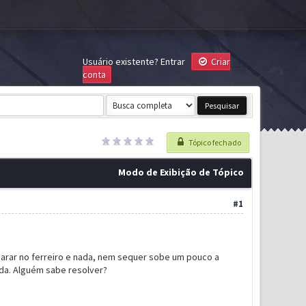
Usuário existente?
Entrar
Criar
conta
Tópico fechado
Modo de Exibição de Tópico
#1
parar no ferreiro e nada, nem sequer sobe um pouco a
ada. Alguém sabe resolver?