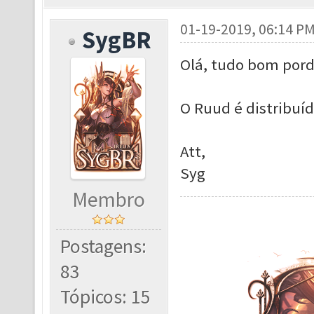
01-19-2019, 06:14 P
SygBR
Olá, tudo bom pord
O Ruud é distribuíd
Att,
Syg
Membro
Postagens:
83
Tópicos: 15