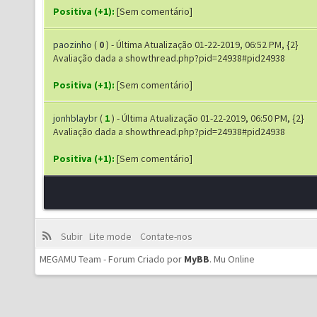
Positiva (+1):
[Sem comentário]
paozinho
(
0
) - Última Atualização 01-22-2019, 06:52 PM, {2}
Avaliação dada a showthread.php?pid=24938#pid24938
Positiva (+1):
[Sem comentário]
jonhblaybr
(
1
) - Última Atualização 01-22-2019, 06:50 PM, {2}
Avaliação dada a showthread.php?pid=24938#pid24938
Positiva (+1):
[Sem comentário]
Subir
Lite mode
Contate-nos
MEGAMU Team - Forum Criado por
MyBB
.
Mu Online