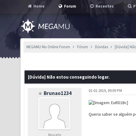
Home
Forum
Recentes
P
MEGAMU Mu Online Forum
Fórum
Dúvidas
[Dúvida] Não
0 Voto(s) - 0 em Média
1
2
3
4
5
[Dúvida] Não estou conseguindo logar.
01-01-2019, 09:09 PM
Brunao1234
Queria saber se alguém po
Novato