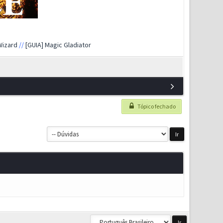
Wizard
//
[GUIA] Magic Gladiator
Tópico fechado