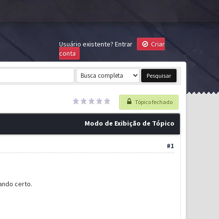
Usuário existente?
Entrar
Criar
conta
Tópico fechado
Modo de Exibição de Tópico
#1
ando certo.