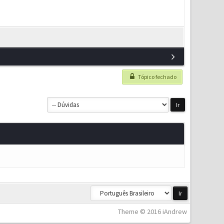
Tópico fechado
Theme © 2016 iAndrew