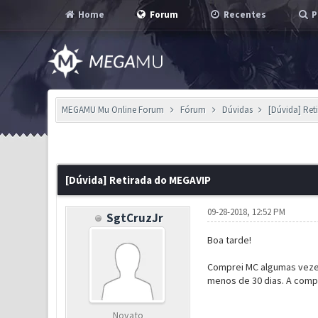
Home
Forum
Recentes
P
MEGAMU Mu Online Forum
Fórum
Dúvidas
[Dúvida] Re
0 Voto(s) - 0 em Média
1
2
3
4
5
[Dúvida] Retirada do MEGAVIP
09-28-2018, 12:52 PM
SgtCruzJr
Boa tarde!
Comprei MC algumas vezes
menos de 30 dias. A compr
Novato