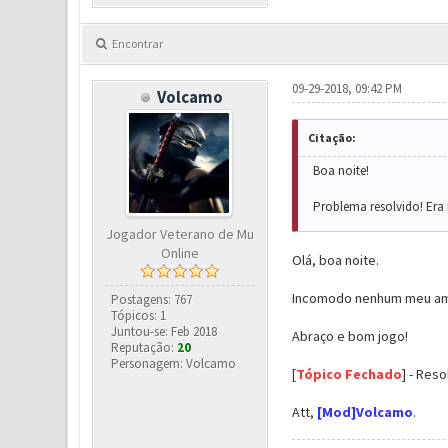
Encontrar
09-29-2018, 09:42 PM
Volcamo
Citação:
Boa noite!
Problema resolvido! Era
Jogador Veterano de Mu
Online
Olá, boa noite.
Incomodo nenhum meu amig
Postagens: 767
Tópicos: 1
Juntou-se: Feb 2018
Abraço e bom jogo!
Reputação:
20
Personagem: Volcamo
[
Tópico Fechado
] - Reso
Att,
[Mod]Volcamo
.