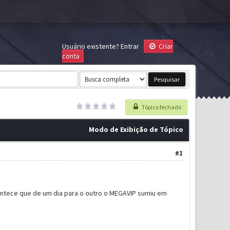
Usuário existente?
Entrar
Criar
conta
Tópico fechado
Modo de Exibição de Tópico
#1
ontece que de um dia para o outro o MEGAVIP sumiu em