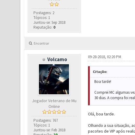
Postagens: 2
Tópicos: 1
Juntou-se: Sep 2018
Reputação:
0
Encontrar
09-28-2018, 02:20 PM
Volcamo
Citação:
Boa tarde!
Comprei MC algumas veze
30 dias. A compra foi r
Jogador Veterano de Mu
Online
Olá, boa tarde.
Postagens: 767
Tópicos: 1
Olhando a sua situação, a
Juntou-se: Feb 2018
pacotes de VIP após real
Reputação:
20