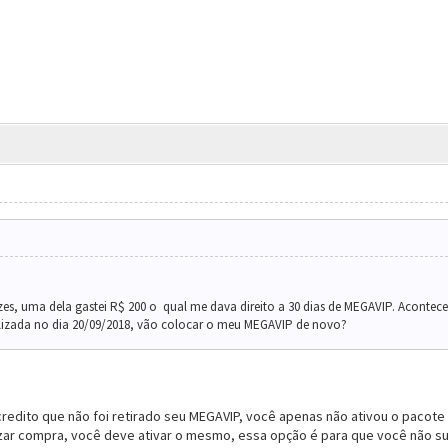
s, uma dela gastei R$ 200 o qual me dava direito a 30 dias de MEGAVIP. Aconte
ealizada no dia 20/09/2018, vão colocar o meu MEGAVIP de novo?
credito que não foi retirado seu MEGAVIP, você apenas não ativou o paco
izar compra, você deve ativar o mesmo, essa opção é para que você não su