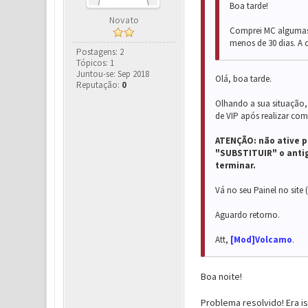
Boa tarde!
Novato
Comprei MC algumas 
menos de 30 dias. A
Postagens: 2
Tópicos: 1
Juntou-se: Sep 2018
Olá, boa tarde.
Reputação:
0
Olhando a sua situação,
de VIP após realizar co
ATENÇÃO: não ative p
"SUBSTITUIR" o antig
terminar.
Vá no seu Painel no site 
Aguardo retorno.
Att,
[Mod]Volcamo
.
Boa noite!
Problema resolvido! Era 