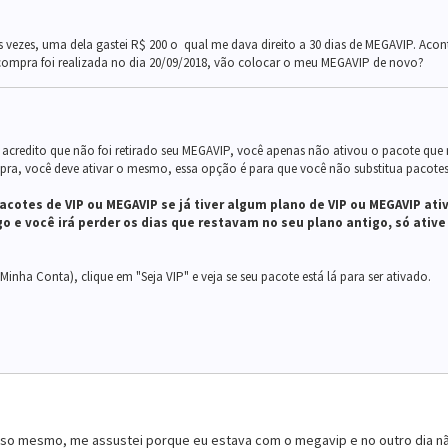
vezes, uma dela gastei R$ 200 o qual me dava direito a 30 dias de MEGAVIP. Aco
 compra foi realizada no dia 20/09/2018, vão colocar o meu MEGAVIP de novo?
 acredito que não foi retirado seu MEGAVIP, você apenas não ativou o pacote que
mpra, você deve ativar o mesmo, essa opção é para que você não substitua pacote
acotes de VIP ou MEGAVIP se já tiver algum plano de VIP ou MEGAVIP ati
o e você irá perder os dias que restavam no seu plano antigo, só ativ
(Minha Conta), clique em "Seja VIP" e veja se seu pacote está lá para ser ativado.
isso mesmo, me assustei porque eu estava com o megavip e no outro dia nã