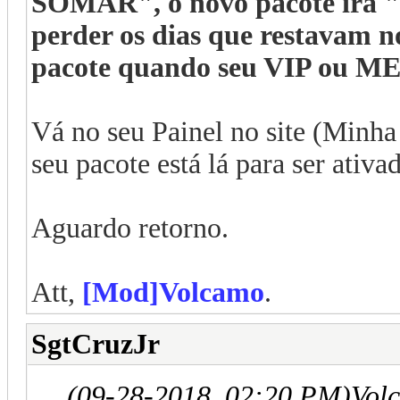
SOMAR", o novo pacote irá "
perder os dias que restavam n
pacote quando seu VIP ou ME
Vá no seu Painel no site (Minha
seu pacote está lá para ser ativa
Aguardo retorno.
Att,
[Mod]Volcamo
.
SgtCruzJr
(09-28-2018, 02:20 PM)
Vol