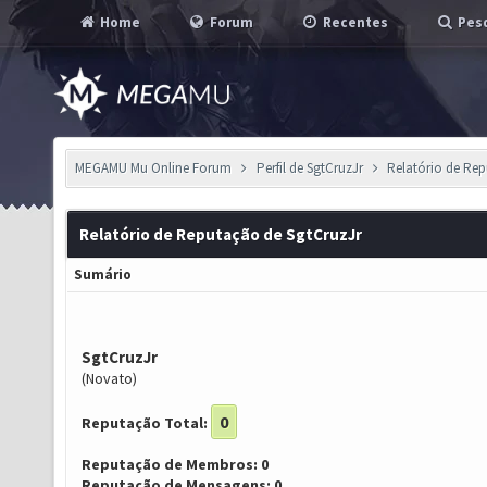
Home
Forum
Recentes
Pesq
MEGAMU Mu Online Forum
Perfil de SgtCruzJr
Relatório de Re
Relatório de Reputação de SgtCruzJr
Sumário
SgtCruzJr
(Novato)
0
Reputação Total:
Reputação de Membros: 0
Reputação de Mensagens: 0