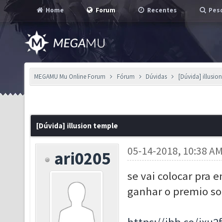
Home
Forum
Recentes
Pesq
MEGAMU Mu Online Forum
Fórum
Dúvidas
[Dúvida] illusio
[Dúvida] illusion temple
05-14-2018, 10:38 A
ari0205
se vai colocar pra e
ganhar o premio so