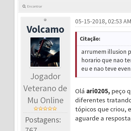
Encontrar
05-15-2018, 02:53 A
Volcamo
Citação:
arrumem illusion 
horario que nao te
eu e nao teve even
Jogador
Veterano de
Olá
ari0205,
peço q
Mu Online
diferentes tratand
tópicos que criou, 
aguarde a resposta
Postagens:
767