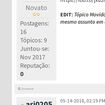
https://ibb.co/jxu2
Novato
EDIT:
Tópico Movido
mesmo assunto em ár
Postagens:
16
Tópicos: 9
Juntou-se:
Nov 2017
Reputação:
0
Encontrar
05-14-2018, 02:19 P
ari0205