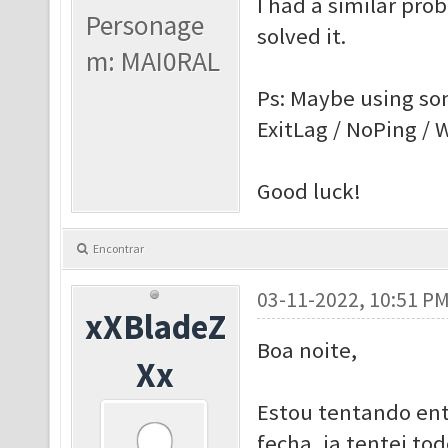
I had a similar pro
Personage
solved it.
m: MAI0RAL
Ps: Maybe using som
ExitLag / NoPing / 
Good luck!
Encontrar
03-11-2022, 10:51 P
xXBladeZ
Boa noite,
Xx
Estou tentando ent
fecha, ja tentei to