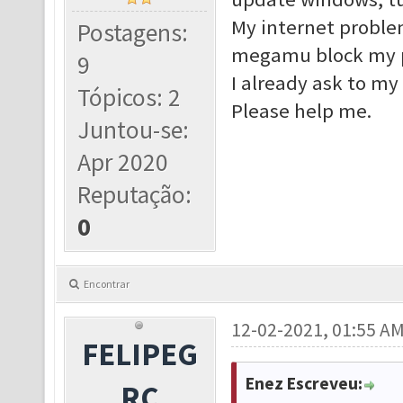
My internet problem
Postagens:
megamu block my p
9
I already ask to my 
Tópicos: 2
Please help me.
Juntou-se:
Apr 2020
Reputação:
0
Encontrar
12-02-2021, 01:55 A
FELIPEG
Enez Escreveu:
RC