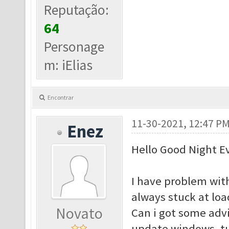
Reputação:
64
Personage
m: iElias
Encontrar
11-30-2021, 12:47 P
Enez
Hello Good Night E
I have problem with
always stuck at loa
Novato
Can i got some advi
update windows, tur