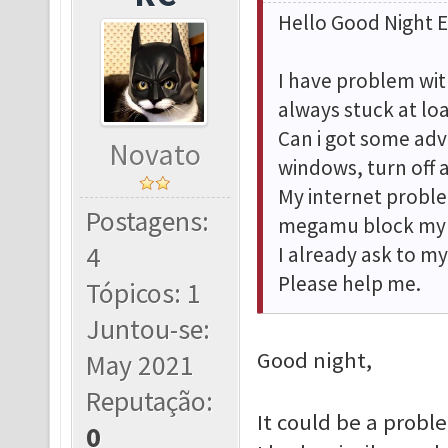
Hello Good Night 
I have problem with
always stuck at lo
Can i got some advi
Novato
windows, turn off a
My internet proble
Postagens:
megamu block my p
4
I already ask to my
Please help me.
Tópicos: 1
Juntou-se:
Good night,
May 2021
Reputação:
It could be a probl
0