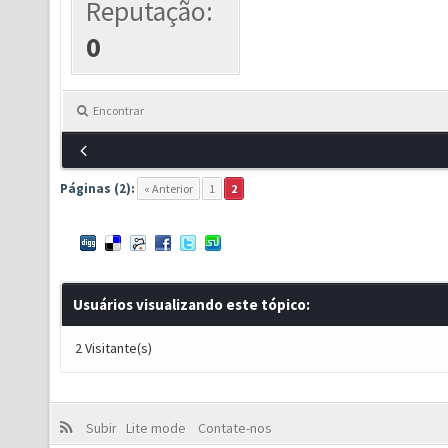
Reputação:
0
Encontrar
Páginas (2):
« Anterior
1
2
Usuários visualizando este tópico:
2 Visitante(s)
Subir
Lite mode
Contate-nos