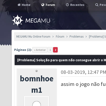
Home
Forum
Recentes
Pesq
MEGAMU Mu Online Forum
Fórum
Problemas
[Problema] S
Páginas (2):
« Anterior
1
2
[Problema] Solução para quem não consegue abrir o 
08-03-2019, 12:47 P
bomnhoe
assim o jogo não f
m1