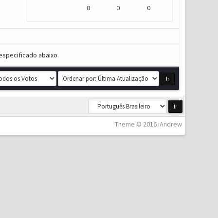
0
0
0
especificado abaixo.
Theme © 2016 iAndrew