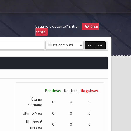
Usuário existente?
Entrar
Criar
conta
Positivas
Neutras
Negativas
Última
0
0
0
Semana
Último Mês
0
0
0
Últimos 6
0
0
0
meses