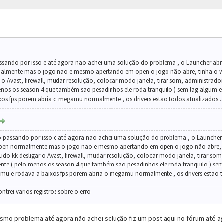
ando por isso e até agora nao achei uma solução do problema , o Launcher abre 
almente mas o jogo nao e mesmo apertando em open o jogo não abre, tinha o wind
ar o Avast, firewall, mudar resolução, colocar modo janela, tirar som, administra
enos os season 4 que também sao pesadinhos ele roda tranquilo ) sem lag algum e
xos fps porem abria o megamu normalmente , os drivers estao todos atualizados..
assando por isso e até agora nao achei uma solução do problema , o Launcher ab
pen normalmente mas o jogo nao e mesmo apertando em open o jogo não abre, tin
e tudo kk desligar o Avast, firewall, mudar resolução, colocar modo janela, tirar 
te ( pelo menos os season 4 que também sao pesadinhos ele roda tranquilo ) sem
mu e rodava a baixos fps porem abria o megamu normalmente , os drivers estao t
trei varios registros sobre o erro
smo problema até agora não achei solução fiz um post aqui no fórum até 