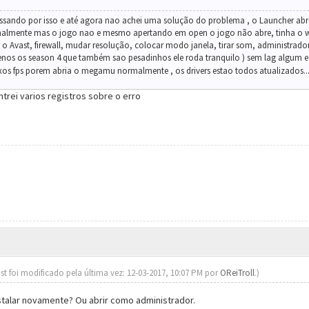
ando por isso e até agora nao achei uma solução do problema , o Launcher abre 
almente mas o jogo nao e mesmo apertando em open o jogo não abre, tinha o wind
ar o Avast, firewall, mudar resolução, colocar modo janela, tirar som, administra
enos os season 4 que também sao pesadinhos ele roda tranquilo ) sem lag algum e
xos fps porem abria o megamu normalmente , os drivers estao todos atualizados..
trei varios registros sobre o erro
st foi modificado pela última vez: 12-03-2017, 10:07 PM por
OReiTroll
.)
nstalar novamente? Ou abrir como administrador.