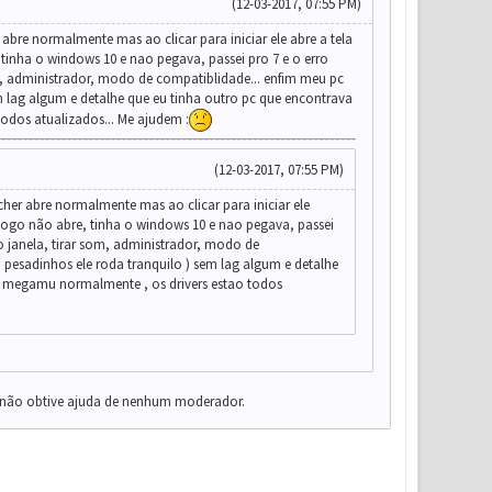
(12-03-2017, 07:55 PM)
re normalmente mas ao clicar para iniciar ele abre a tela
ha o windows 10 e nao pegava, passei pro 7 e o erro
som, administrador, modo de compatiblidade... enfim meu pc
 lag algum e detalhe que eu tinha outro pc que encontrava
odos atualizados... Me ajudem :
(12-03-2017, 07:55 PM)
r abre normalmente mas ao clicar para iniciar ele
go não abre, tinha o windows 10 e nao pegava, passei
do janela, tirar som, administrador, modo de
esadinhos ele roda tranquilo ) sem lag algum e detalhe
o megamu normalmente , os drivers estao todos
a não obtive ajuda de nenhum moderador.