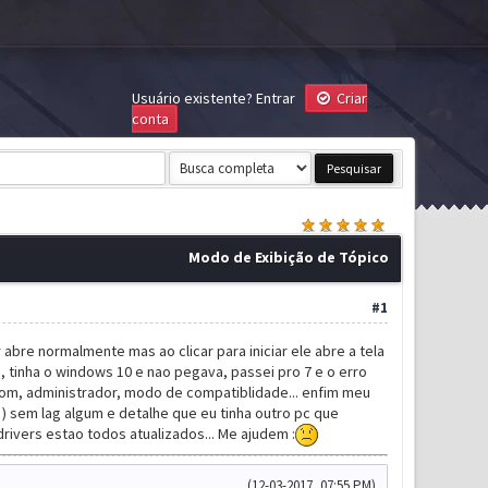
Usuário existente?
Entrar
Criar
conta
Modo de Exibição de Tópico
#1
bre normalmente mas ao clicar para iniciar ele abre a tela
inha o windows 10 e nao pegava, passei pro 7 e o erro
r som, administrador, modo de compatiblidade... enfim meu
 sem lag algum e detalhe que eu tinha outro pc que
ivers estao todos atualizados... Me ajudem :
(12-03-2017, 07:55 PM)