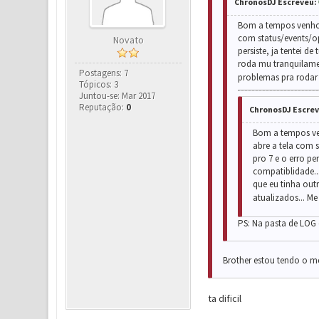
ChronosDJ Escreveu:
Bom a tempos venho p
com status/events/o
Novato
persiste, ja tentei d
roda mu tranquilamen
Postagens: 7
problemas pra rodar 
Tópicos: 3
Juntou-se: Mar 2017
Reputação:
0
ChronosDJ Escrev
Bom a tempos ven
abre a tela com
pro 7 e o erro pe
compatiblidade..
que eu tinha out
atualizados... Me
PS: Na pasta de LOG e
Brother estou tendo o m
ta dificil