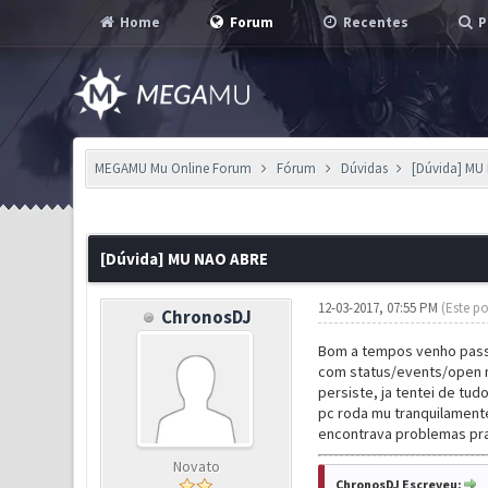
Home
Forum
Recentes
P
MEGAMU Mu Online Forum
Fórum
Dúvidas
[Dúvida] MU
1 Voto(s) - 5 em Média
1
2
3
4
5
[Dúvida] MU NAO ABRE
12-03-2017, 07:55 PM
(Este po
ChronosDJ
Bom a tempos venho passan
com status/events/open n
persiste, ja tentei de tud
pc roda mu tranquilamente
encontrava problemas pra 
Novato
ChronosDJ Escreveu: