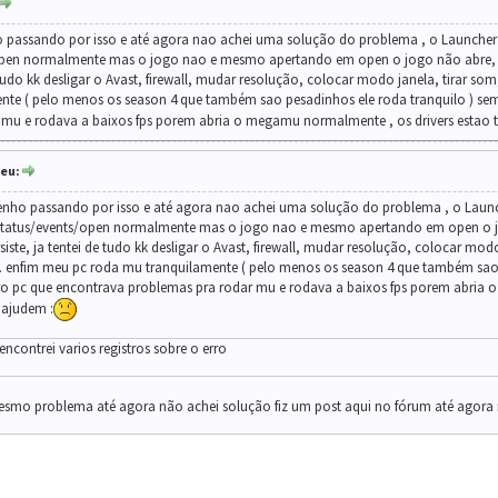
assando por isso e até agora nao achei uma solução do problema , o Launcher ab
pen normalmente mas o jogo nao e mesmo apertando em open o jogo não abre, tin
e tudo kk desligar o Avast, firewall, mudar resolução, colocar modo janela, tirar 
te ( pelo menos os season 4 que também sao pesadinhos ele roda tranquilo ) sem
mu e rodava a baixos fps porem abria o megamu normalmente , os drivers estao t
eu:
ho passando por isso e até agora nao achei uma solução do problema , o Launche
 status/events/open normalmente mas o jogo nao e mesmo apertando em open o jo
rsiste, ja tentei de tudo kk desligar o Avast, firewall, mudar resolução, colocar mo
. enfim meu pc roda mu tranquilamente ( pelo menos os season 4 que também sao p
ro pc que encontrava problemas pra rodar mu e rodava a baixos fps porem abria 
 ajudem :
ncontrei varios registros sobre o erro
esmo problema até agora não achei solução fiz um post aqui no fórum até agor