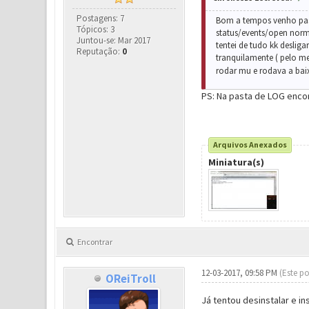
Postagens: 7
Bom a tempos venho pass
Tópicos: 3
status/events/open norm
Juntou-se: Mar 2017
tentei de tudo kk deslig
Reputação:
0
tranquilamente ( pelo m
rodar mu e rodava a bai
PS: Na pasta de LOG encon
Arquivos Anexados
Miniatura(s)
Encontrar
12-03-2017, 09:58 PM
(Este po
OReiTroll
Já tentou desinstalar e i