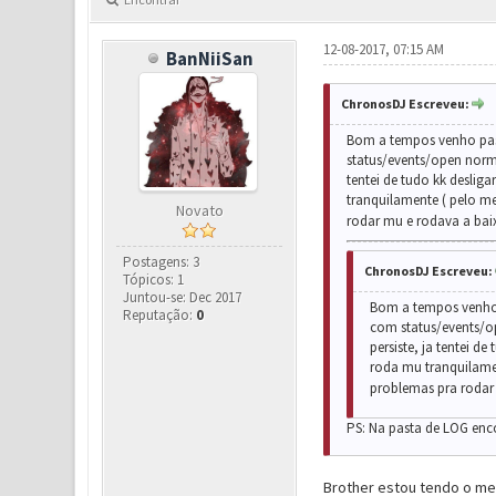
12-08-2017, 07:15 AM
BanNiiSan
ChronosDJ Escreveu:
Bom a tempos venho pass
status/events/open norm
tentei de tudo kk deslig
tranquilamente ( pelo m
Novato
rodar mu e rodava a bai
Postagens: 3
ChronosDJ Escreveu:
Tópicos: 1
Juntou-se: Dec 2017
Bom a tempos venho p
Reputação:
0
com status/events/o
persiste, ja tentei d
roda mu tranquilamen
problemas pra rodar 
PS: Na pasta de LOG encon
Brother estou tendo o me