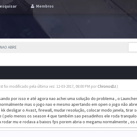
esquisar
Membros
 NAO ABRE
st foi modificado pela última vez: 12-03-2017, 08:00 PM por
ChronosDJ
.)
do por isso e até agora nao achei uma solução do problema , o Launcher a
ormalmente mas o jogo nao e mesmo apertando em open o jogo não abre, t
o kk desligar o Avast, firewall, mudar resolução, colocar modo janela, tira
 ( pelo menos os season 4 que também sao pesadinhos ele roda tranquilo )
rodar mu e rodava a baixos fps porem abria o megamu normalmente , os dr