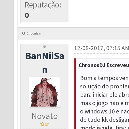
Reputação:
0
Encontrar
12-08-2017, 07:15 A
BanNiiSa
ChronosDJ Escreveu
n
Bom a tempos venh
solução do proble
para iniciar ele a
mas o jogo nao e 
o windows 10 e nao 
Novato
de tudo kk desliga
modo janela, tirar