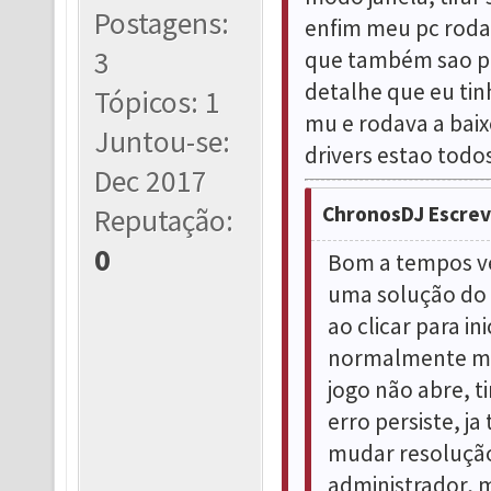
Postagens:
enfim meu pc roda
3
que também sao pe
detalhe que eu ti
Tópicos: 1
mu e rodava a bai
Juntou-se:
drivers estao todos
Dec 2017
ChronosDJ Escrev
Reputação:
0
Bom a tempos ve
uma solução do
ao clicar para i
normalmente ma
jogo não abre, t
erro persiste, ja
mudar resolução
administrador, 