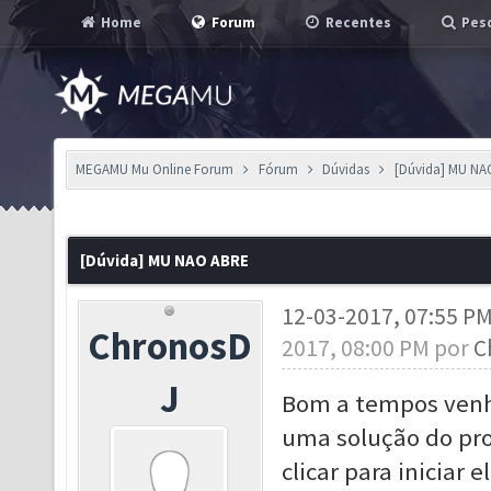
Home
Forum
Recentes
Pesq
MEGAMU Mu Online Forum
Fórum
Dúvidas
[Dúvida] MU NA
[Dúvida] MU NAO ABRE
12-03-2017, 07:55 P
ChronosD
2017, 08:00 PM por
C
J
Bom a tempos venho
uma solução do pr
clicar para iniciar