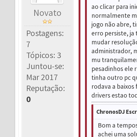
ao clicar para i
Novato
normalmente ma
jogo não abre, t
Postagens:
erro persiste, ja
mudar resolução
7
administrador, 
Tópicos: 3
mu tranquilamen
Juntou-se:
pesadinhos ele r
Mar 2017
tinha outro pc 
rodava a baixos
Reputação:
drivers estao to
0
ChronosDJ Esc
Bom a tempos 
achei uma sol