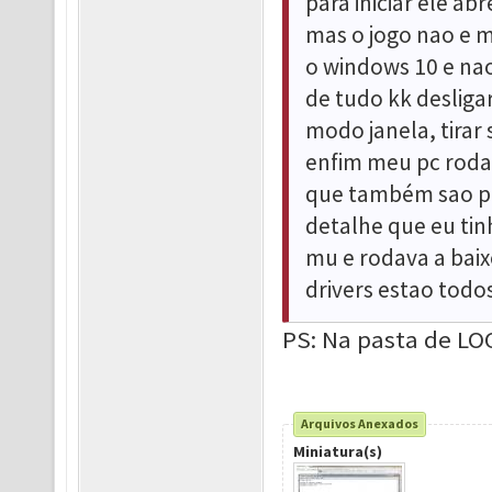
para iniciar ele a
mas o jogo nao e 
o windows 10 e nao 
de tudo kk desliga
modo janela, tirar
enfim meu pc roda
que também sao pe
detalhe que eu ti
mu e rodava a bai
drivers estao todos
PS: Na pasta de LOG
Arquivos Anexados
Miniatura(s)