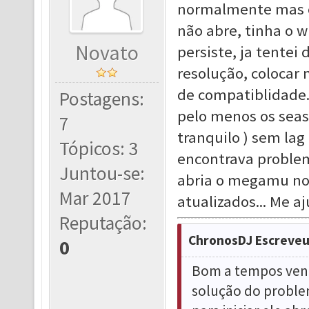
normalmente mas o
não abre, tinha o w
Novato
persiste, ja tentei 
resolução, colocar 
de compatiblidade.
Postagens:
pelo menos os sea
7
tranquilo ) sem lag
Tópicos: 3
encontrava problem
Juntou-se:
abria o megamu nor
Mar 2017
atualizados... Me a
Reputação:
ChronosDJ Escreveu
0
Bom a tempos venh
solução do proble