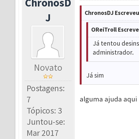
ChronosD
ChronosDJ Escreveu
J
OReiTroll Escreve
Já tentou desin
administrador.
Novato
Já sim
Postagens:
7
alguma ajuda aqui 
Tópicos: 3
Juntou-se:
Mar 2017