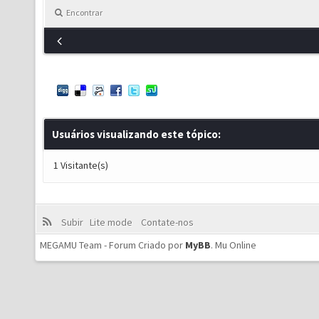
Encontrar
Usuários visualizando este tópico:
1 Visitante(s)
Subir
Lite mode
Contate-nos
MEGAMU Team - Forum Criado por
MyBB
.
Mu Online