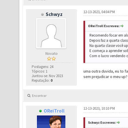
12-13-2023, 04:04 PM
Schwyz
OReiTroll Escreveu:
Recomendo focar em alcan
Depois faz a quarta cla
Na quarta classe você up
E começa a aprender sob
Novato
Com o lucro vendendo os
Postagens: 24
uma outra duvida, eu to f
Tópicos: 1
Juntou-se: Nov 2023
sem prejudicar o meu up?
Reputação:
0
Encontrar
12-13-2023, 10:10 PM
OReiTroll
Schwyz Escreveu: