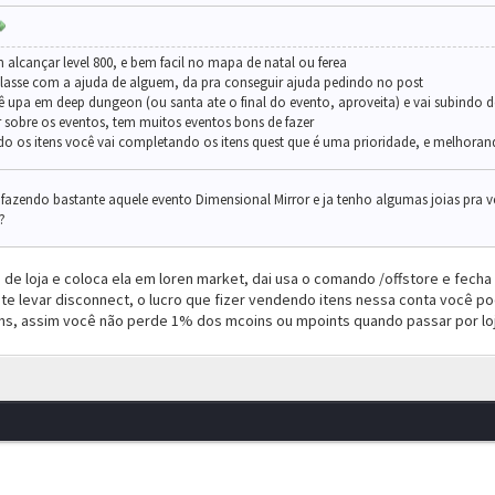
lcançar level 800, e bem facil no mapa de natal ou ferea
classe com a ajuda de alguem, da pra conseguir ajuda pedindo no post
ê upa em deep dungeon (ou santa ate o final do evento, aproveita) e vai subindo 
sobre os eventos, tem muitos eventos bons de fazer
 os itens você vai completando os itens quest que é uma prioridade, e melhorand
fazendo bastante aquele evento Dimensional Mirror e ja tenho algumas joias pra v
?
 de loja e coloca ela em loren market, dai usa o comando /offstore e fecha
te levar disconnect, o lucro que fizer vendendo itens nessa conta você po
ns, assim você não perde 1% dos mcoins ou mpoints quando passar por loj