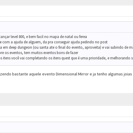
çar level 800, e bem facil no mapa de natal ou ferea
sse com a ajuda de alguem, da pra conseguir ajuda pedindo no post
a em deep dungeon (ou santa ate o final do evento, aproveita) e vai subindo de m
re os eventos, tem muitos eventos bons de fazer
 itens você vai completando os itens quest que é uma prioridade, e melhorando se
azendo bastante aquele evento Dimensional Mirror e ja tenho algumas joia