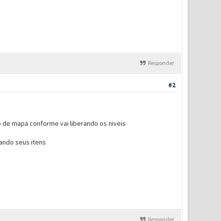
Responder
#2
o de mapa conforme vai liberando os niveis
ando seus itens
Responder