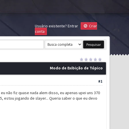
Usuário existente?
Entrar
Criar
conta
Modo de Exibição de Tópico
#1
eu não fiz quase nada alem disso, eu apenas upei uns 370
5, estou jogando de slayer... Queria saber o que eu devo