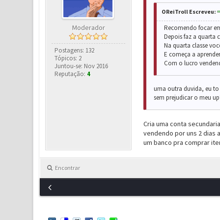
OReiTroll Escreveu:
Moderador
Recomendo focar em a
Depois faz a quarta 
Na quarta classe voc
Postagens: 132
E começa a aprender 
Tópicos: 2
Com o lucro vendendo
Juntou-se: Nov 2016
Reputação:
4
uma outra duvida, eu to 
sem prejudicar o meu up
Cria uma conta secundaria
vendendo por uns 2 dias a
um banco pra comprar ite
Encontrar