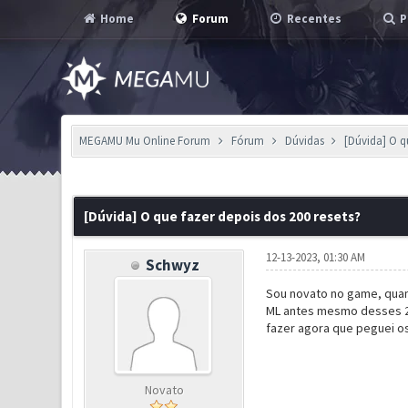
Home
Forum
Recentes
P
MEGAMU Mu Online Forum
Fórum
Dúvidas
[Dúvida] O q
0 Voto(s) - 0 em Média
1
2
3
4
5
[Dúvida] O que fazer depois dos 200 resets?
12-13-2023, 01:30 AM
Schwyz
Sou novato no game, quan
ML antes mesmo desses 200
fazer agora que peguei os
Novato