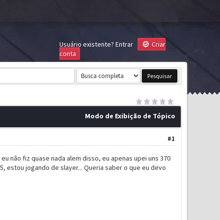
Usuário existente?
Entrar
Criar
conta
Modo de Exibição de Tópico
#1
eu não fiz quase nada alem disso, eu apenas upei uns 370
5, estou jogando de slayer... Queria saber o que eu devo