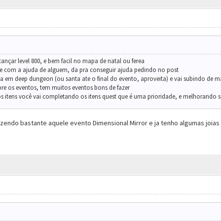
çar level 800, e bem facil no mapa de natal ou ferea
sse com a ajuda de alguem, da pra conseguir ajuda pedindo no post
a em deep dungeon (ou santa ate o final do evento, aproveita) e vai subindo de m
re os eventos, tem muitos eventos bons de fazer
 itens você vai completando os itens quest que é uma prioridade, e melhorando se
azendo bastante aquele evento Dimensional Mirror e ja tenho algumas joia