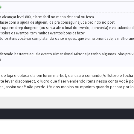
lcançar level 800, e bem facil no mapa de natal ou ferea
classe com a ajuda de alguem, da pra conseguir ajuda pedindo no post
ê upa em deep dungeon (ou santa ate o final do evento, aproveita) e vai subindo 
sobre os eventos, tem muitos eventos bons de fazer
 os itens você vai completando os itens quest que é uma prioridade, e melhorand
fazendo bastante aquele evento Dimensional Mirror e ja tenho algumas joias pra v
?
 de loja e coloca ela em loren market, dai usa o comando /offstore e fecha
te levar disconnect, o lucro que fizer vendendo itens nessa conta você po
ns, assim você não perde 1% dos mcoins ou mpoints quando passar por loj