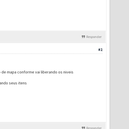
Responder
#2
o de mapa conforme vai liberando os niveis
ando seus itens
Responder