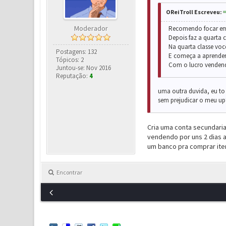
OReiTroll Escreveu:
Moderador
Recomendo focar em a
Depois faz a quarta 
Na quarta classe voc
Postagens: 132
E começa a aprender 
Tópicos: 2
Com o lucro vendendo
Juntou-se: Nov 2016
Reputação:
4
uma outra duvida, eu to 
sem prejudicar o meu up
Cria uma conta secundaria
vendendo por uns 2 dias a
um banco pra comprar ite
Encontrar