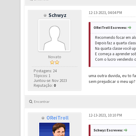
12-13-2023, 04:04 PM
Schwyz
OReiTroll Escreveu:
Recomendo focar em alcan
Depois faz a quarta cla
Na quarta classe você up
E começa a aprender sob
Novato
Com o lucro vendendo os
Postagens: 24
uma outra duvida, eu to f
Tópicos: 1
Juntou-se: Nov 2023
sem prejudicar o meu up?
Reputação:
0
Encontrar
12-13-2023, 10:10 PM
OReiTroll
Schwyz Escreveu: