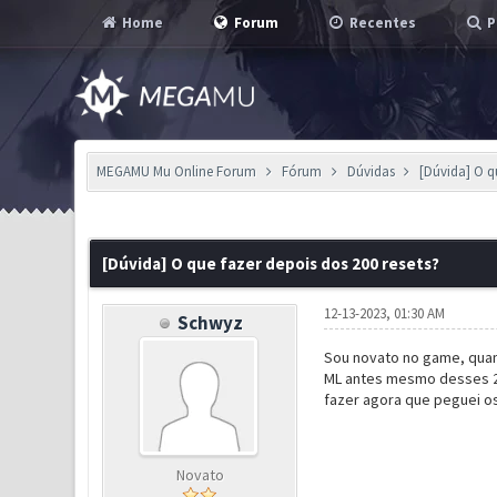
Home
Forum
Recentes
P
MEGAMU Mu Online Forum
Fórum
Dúvidas
[Dúvida] O q
0 Voto(s) - 0 em Média
1
2
3
4
5
[Dúvida] O que fazer depois dos 200 resets?
12-13-2023, 01:30 AM
Schwyz
Sou novato no game, quan
ML antes mesmo desses 200
fazer agora que peguei os
Novato