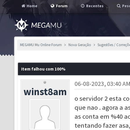
Home
Forum
Recentes
Pesq
MEGAMU Mu Online Forum
Nova Geração
Sugestões / Correçõ
Item falhou com 100%
06-08-2023, 03:40 A
winst8am
o servidor 2 esta c
que nao . agora a as
as conta em %40 ac
tentando fazer asa