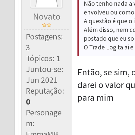
Não tenho nada a v
envolveu ou como 
Novato
A questão é que o 
Além disso, nem c
Postagens:
postado que eu sou
3
O Trade Log ta ai e
Tópicos: 1
Juntou-se:
Então, se sim, 
Jun 2021
darei o valor q
Reputação:
para mim
0
Personage
m:
EmmaMB