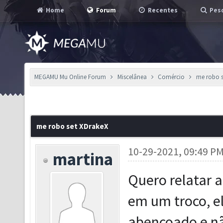
Home
Forum
Recentes
Pesq
MEGAMU Mu Online Forum
Miscelânea
Comércio
me robo s
me robo set XDrakeX
10-29-2021, 09:49 P
martina
Quero relatar 
em um troco, e
abençoado e nã