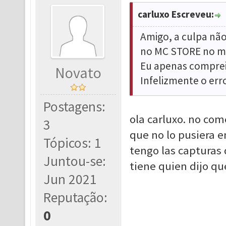
carluxo Escreveu:
Amigo, a culpa não 
no MC STORE no mei
Eu apenas comprei 
Novato
Infelizmente o erro f
Postagens:
ola carluxo. no com
3
que no lo pusiera e
Tópicos: 1
tengo las capturas 
Juntou-se:
tiene quien dijo qu
Jun 2021
Reputação:
0