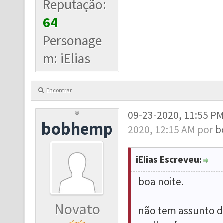
Reputação:
64
Personage
m: iElias
Encontrar
09-23-2020, 11:55 P
bobhemp
2020, 12:15 AM por
b
iEIias Escreveu:
boa noite.
Novato
não tem assunto de