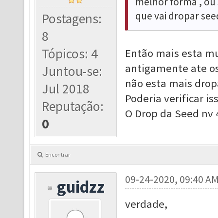
melhor forma , ou 
que vai dropar see
Postagens:
8
Tópicos: 4
Então mais esta mu
antigamente ate os
Juntou-se:
não esta mais drop
Jul 2018
Poderia verificar is
Reputação:
O Drop da Seed nv 4
0
Encontrar
09-24-2020, 09:40 A
guidzz
verdade,