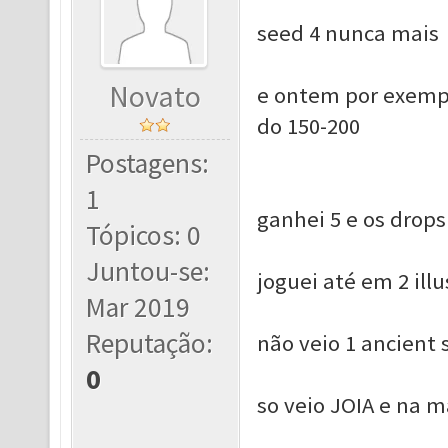
seed 4 nunca mais
Novato
e ontem por exempl
do 150-200
Postagens:
1
ganhei 5 e os drops
Tópicos: 0
Juntou-se:
joguei até em 2 ill
Mar 2019
Reputação:
não veio 1 ancient 
0
so veio JOIA e na m