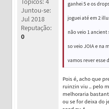
Tópicos: 4
ganhei 5 e os drop
Juntou-se:
joguei até em 2 ill
Jul 2018
Reputação:
não veio 1 ancient
0
so veio JOIA e na m
vamos rever esse 
Pois é, acho que pr
ruinzin viu .. pelo 
melhoraria bastan
ou se for deixa do 