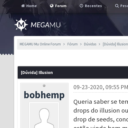
Home
Forum
Recentes
Pesq
MEGAMU Mu Online Forum
Fórum
Dúvidas
[Dúvida] Illusio
[Dúvida] Illusion
09-23-2020, 09:55 P
bobhemp
Queria saber se te
drops do illusion ou
drop de seeds, cond