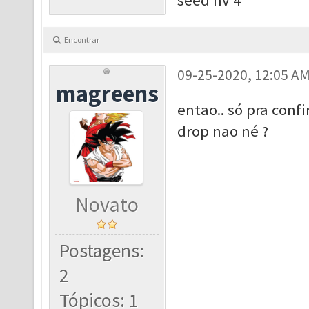
seed nv 4
Encontrar
09-25-2020, 12:05 A
magreens
entao.. só pra conf
drop nao né ?
Novato
Postagens:
2
Tópicos: 1