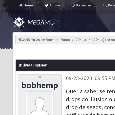
Home
Forum
Recentes
Pesq
MEGAMU Mu Online Forum
Fórum
Dúvidas
[Dúvida] Illusio
[Dúvida] Illusion
09-23-2020, 09:55 P
bobhemp
Queria saber se te
drops do illusion ou
drop de seeds, cond