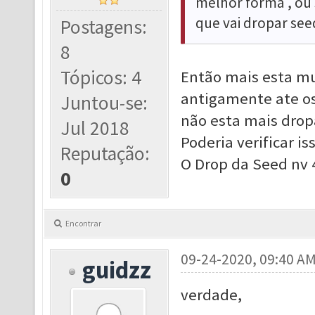
melhor forma , ou 
que vai dropar see
Postagens:
8
Tópicos: 4
Então mais esta mu
antigamente ate os
Juntou-se:
não esta mais drop
Jul 2018
Poderia verificar is
Reputação:
O Drop da Seed nv 4
0
Encontrar
09-24-2020, 09:40 A
guidzz
verdade,