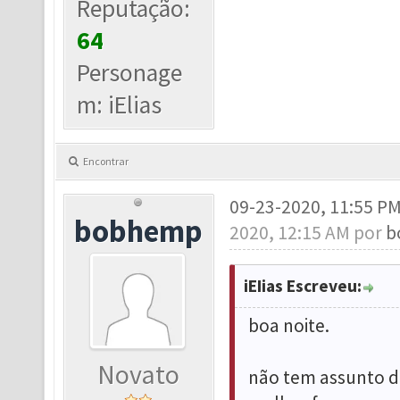
Reputação:
64
Personage
m: iElias
Encontrar
09-23-2020, 11:55 P
bobhemp
2020, 12:15 AM por
b
iEIias Escreveu:
boa noite.
Novato
não tem assunto de