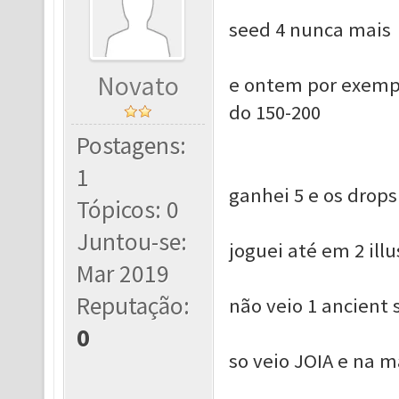
seed 4 nunca mais
Novato
e ontem por exempl
do 150-200
Postagens:
1
ganhei 5 e os drops
Tópicos: 0
Juntou-se:
joguei até em 2 ill
Mar 2019
Reputação:
não veio 1 ancient 
0
so veio JOIA e na m