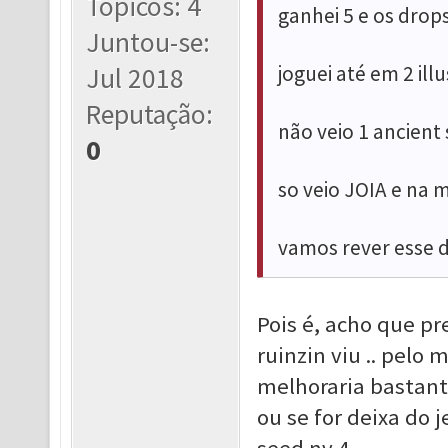
Tópicos: 4
ganhei 5 e os drop
Juntou-se:
joguei até em 2 ill
Jul 2018
Reputação:
não veio 1 ancient
0
so veio JOIA e na m
vamos rever esse 
Pois é, acho que pr
ruinzin viu .. pelo 
melhoraria bastan
ou se for deixa do 