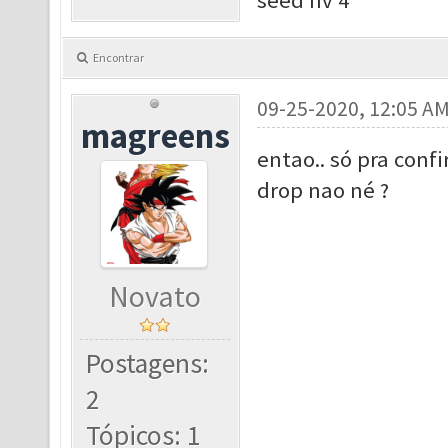
seed nv 4
Encontrar
09-25-2020, 12:05 A
magreens
entao.. só pra conf
drop nao né ?
Novato
Postagens:
2
Tópicos: 1