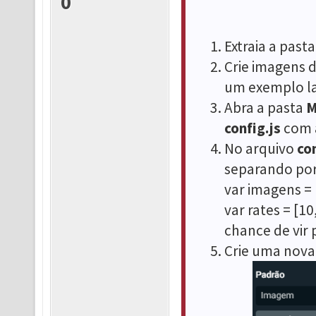
0
Extraia a past
Crie imagens 
um exemplo la
Abra a pasta
M
config.js
com a
No arquivo
con
separando por
var imagens = 
var rates = [1
chance de vir
Crie uma nova 