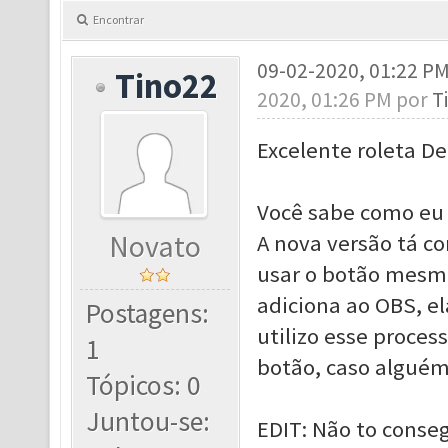
Encontrar
09-02-2020, 01:22 P
Tino22
2020, 01:26 PM por
T
Excelente roleta D
Você sabe como eu 
Novato
A nova versão tá c
usar o botão mesm
adiciona ao OBS, e
Postagens:
utilizo esse proce
1
botão, caso alguém
Tópicos: 0
Juntou-se:
EDIT: Não to conse