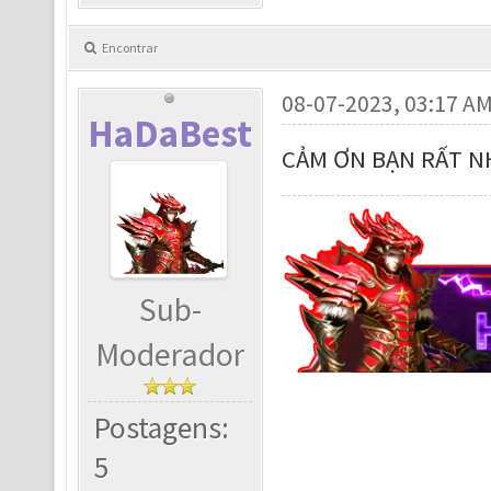
Encontrar
08-07-2023, 03:17 A
HaDaBest
CẢM ƠN BẠN RẤT NH
Sub-
Moderador
Postagens:
5