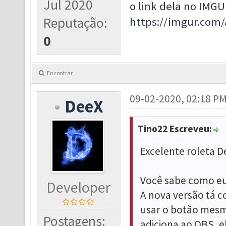
Jul 2020
o link dela no IMG
Reputação:
https://imgur.com
0
Encontrar
09-02-2020, 02:18 P
DeeX
Tino22 Escreveu:
Excelente roleta D
Você sabe como eu
Developer
A nova versão tá c
usar o botão mesm
Postagens:
adiciona ao OBS, e