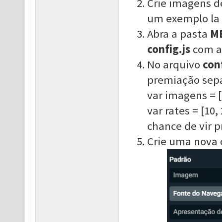
Crie imagens d
um exemplo la 
Abra a pasta
M
config.js
com al
No arquivo
conf
premiação sepa
var imagens = [
var rates = [10
chance de vir 
Crie uma nova 