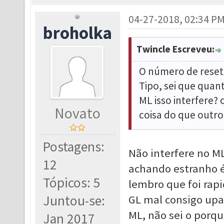
04-27-2018, 02:34 P
broholka
Twincle Escreveu:
O número de resets
Tipo, sei que quant
ML isso interfere?
Novato
coisa do que outr
Postagens:
Não interfere no M
12
achando estranho é
Tópicos: 5
lembro que foi rapi
Juntou-se:
GL mal consigo up
ML, não sei o porque
Jan 2017