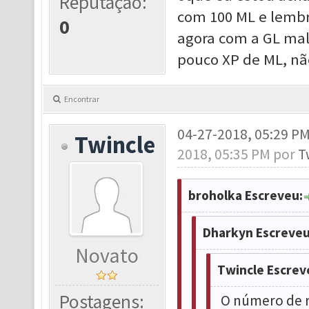
Reputação:
com 100 ML e lembro
0
agora com a GL ma
pouco XP de ML, não
Encontrar
04-27-2018, 05:29 P
Twincle
2018, 05:35 PM por
T
broholka Escreveu:
Dharkyn Escreveu
Novato
Twincle Escrev
Postagens:
O número de r