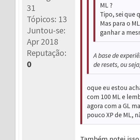
ML ?
31
Tipo, sei que q
Tópicos: 13
Mas para o ML 
Juntou-se:
ganhar a mesm
Apr 2018
Reputação:
A base de experi
0
de resets, ou seja
oque eu estou ach
com 100 ML e lembr
agora com a GL ma
pouco XP de ML, nã
Também notei isso