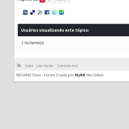
Usuários visualizando este tópico:
1 Visitante(s)
Subir
Lite mode
Contate-nos
MEGAMU Team - Forum Criado por
MyBB
.
Mu Online