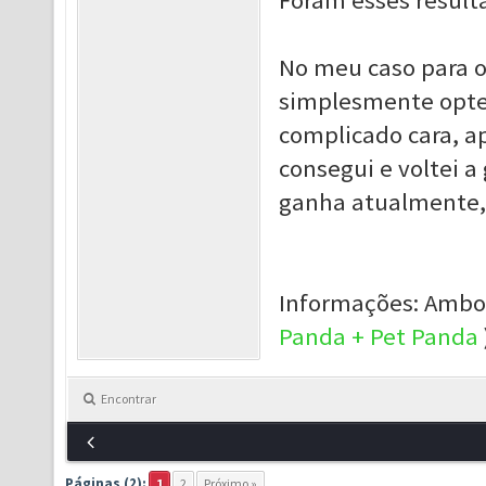
Foram esses result
No meu caso para o
simplesmente optei
complicado cara, a
consegui e voltei 
ganha atualmente
Informações: Ambos
Panda + Pet Panda
Encontrar
Páginas (2):
1
2
Próximo »