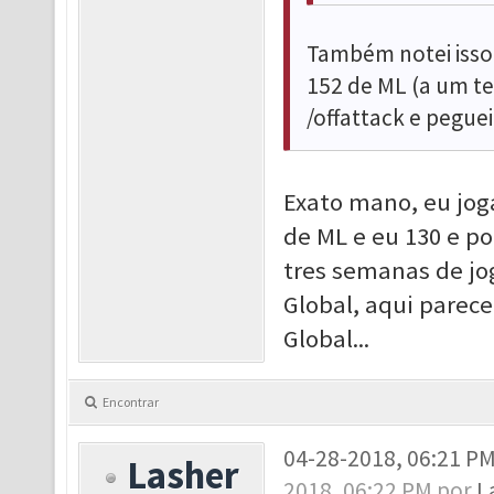
Também notei isso
152 de ML (a um te
/offattack e peguei
Exato mano, eu jo
de ML e eu 130 e po
tres semanas de jog
Global, aqui parec
Global...
Encontrar
04-28-2018, 06:21 P
Lasher
2018, 06:22 PM por
L