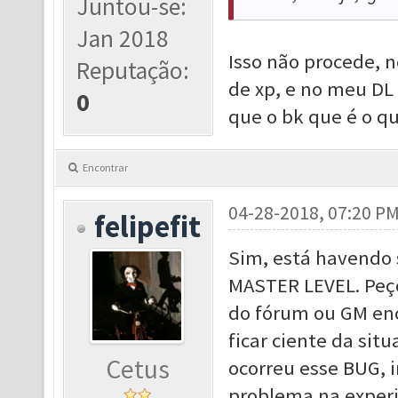
Juntou-se:
Jan 2018
Isso não procede, 
Reputação:
de xp, e no meu DL 
0
que o bk que é o qu
Encontrar
04-28-2018, 07:20 P
felipefit
Sim, está havendo 
MASTER LEVEL. Peç
do fórum ou GM en
ficar ciente da sit
Cetus
ocorreu esse BUG, 
problema na experi