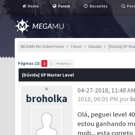
Home
Forum
Recentes
Pesq
MEGAMU Mu Online Forum
Fórum
Dúvidas
[Dúvida] XP Mas
Páginas (2):
1
2
Próximo »
[Dúvida] XP Master Level
04-27-2018, 11:48 A
broholka
2018, 06:05 PM por
b
Olá, peguei level 4
estou ganhando mui
mob... esta correto