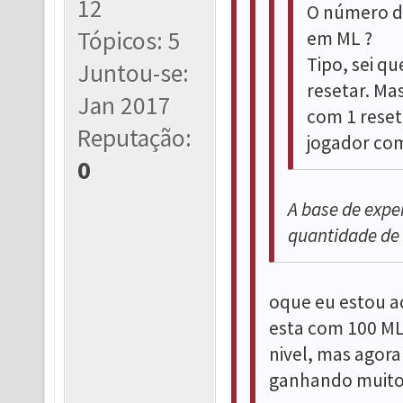
12
O número de
Tópicos: 5
em ML ?
Tipo, sei qu
Juntou-se:
resetar. Ma
Jan 2017
com 1 reset
Reputação:
jogador co
0
A base de expe
quantidade de r
oque eu estou a
esta com 100 ML 
nivel, mas agor
ganhando muito 