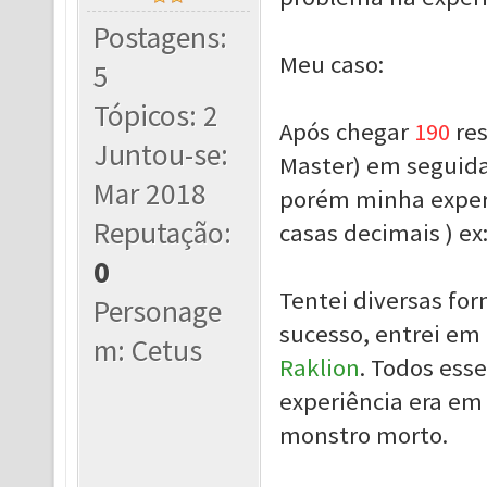
Postagens:
Meu caso:
5
Tópicos: 2
Após chegar
190
res
Juntou-se:
Master) em seguida 
Mar 2018
porém minha experi
Reputação:
casas decimais ) ex:
0
Tentei diversas fo
Personage
sucesso, entrei em
m: Cetus
Raklion
. Todos ess
experiência era e
monstro morto.