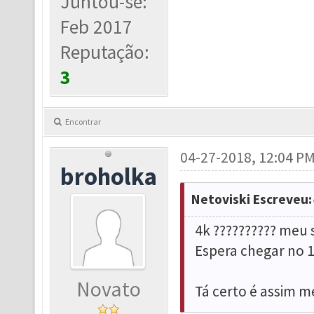
Juntou-se:
Feb 2017
Reputação:
3
Encontrar
04-27-2018, 12:04 P
broholka
Netoviski Escreveu:
4k ?????????? meu
Espera chegar no 1
Novato
Tá certo é assim 