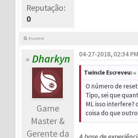
Reputação:
0
Encontrar
04-27-2018, 02:34 P
Dharkyn
Twincle Escreveu:
O número de resets
Tipo, sei que quant
ML isso interfere?
Game
coisa do que outr
Master &
Gerente da
A base de experiênc