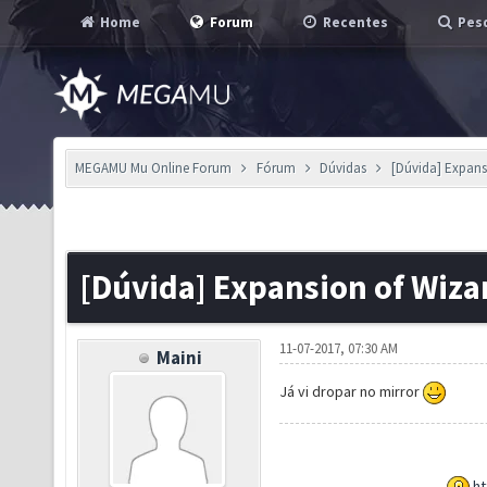
Home
Forum
Recentes
Pesq
MEGAMU Mu Online Forum
Fórum
Dúvidas
[Dúvida] Expans
[Dúvida] Expansion of Wiza
11-07-2017, 07:30 AM
Maini
Já vi dropar no mirror
ht