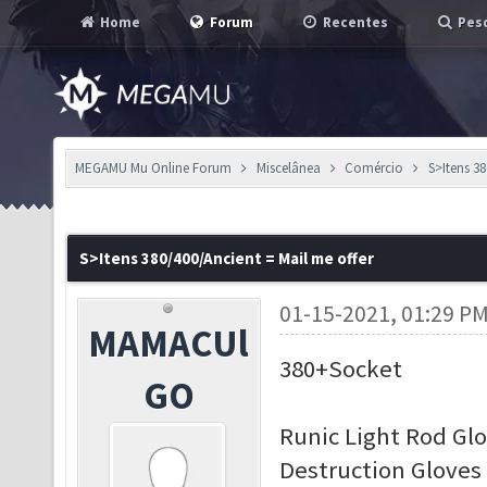
Home
Forum
Recentes
Pesq
MEGAMU Mu Online Forum
Miscelânea
Comércio
S>Itens 38
S>Itens 380/400/Ancient = Mail me offer
01-15-2021, 01:29 P
MAMACUl
380+Socket
GO
Runic Light Rod Glo
Destruction Gloves