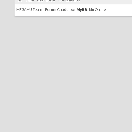
Subir
Lite mode
Contate-nos
MEGAMU Team - Forum Criado por
MyBB
.
Mu Online