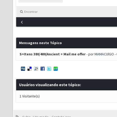
Encontrar
Mensagens neste Tópico
S>Itens 380/400/Ancient = Mail me offer
- por
MAMACUlGO
-
Usuários visualizando este tópico:
1 Visitante(s)