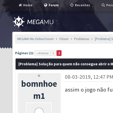
Home
Forum
Recentes
Pesq
MEGAMU Mu Online Forum
Fórum
Problemas
[Problema] S
Páginas (2):
« Anterior
1
2
[Problema] Solução para quem não consegue abrir o 
08-03-2019, 12:47 P
bomnhoe
assim o jogo não f
m1