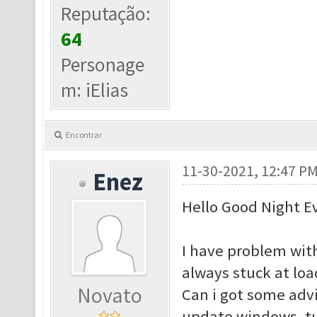
Reputação:
64
Personage
m: iElias
Encontrar
11-30-2021, 12:47 P
Enez
Hello Good Night E
I have problem with
always stuck at loa
Novato
Can i got some advi
update windows, tur