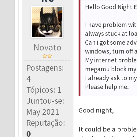
Hello Good Night 
I have problem with
always stuck at lo
Can i got some advi
Novato
windows, turn off a
My internet proble
Postagens:
megamu block my p
4
I already ask to my
Please help me.
Tópicos: 1
Juntou-se:
Good night,
May 2021
Reputação:
It could be a probl
0