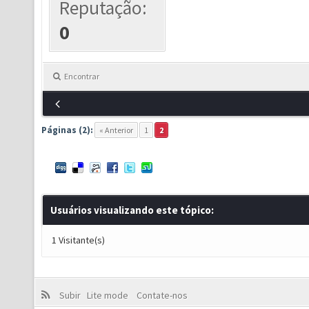
Reputação:
0
Encontrar
Páginas (2):
« Anterior
1
2
Usuários visualizando este tópico:
1 Visitante(s)
Subir
Lite mode
Contate-nos