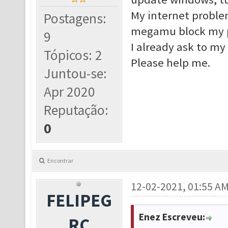
My internet problem
Postagens:
megamu block my p
9
I already ask to my 
Tópicos: 2
Please help me.
Juntou-se:
Apr 2020
Reputação:
0
Encontrar
12-02-2021, 01:55 A
FELIPEG
Enez Escreveu:
RC