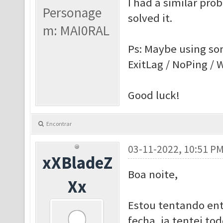
I had a similar pro
Personage
solved it.
m: MAI0RAL
Ps: Maybe using som
ExitLag / NoPing / 
Good luck!
Encontrar
03-11-2022, 10:51 P
xXBladeZ
Boa noite,
Xx
Estou tentando ent
fecha, ja tentei to