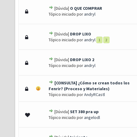
[Dúvida]
O QUE COMPRAR
 0 de 5 em média
1
2
3
4
5
Tópico iniciado por
andryl
[Dúvida]
DROP LIXO
 0 de 5 em média
1
2
3
4
5
Tópico iniciado por
andryl
1
2
[Dúvida]
DROP LIXO 2
 0 de 5 em média
1
2
3
4
5
Tópico iniciado por
andryl
[CONSULTA] ¿Cómo se crean todos los
 0 de 5 em média
1
2
3
4
5
Fenrir? (Proceso y Materiales)
Tópico iniciado por
AndyRCastl
[Dúvida]
SET 380 pra up
 0 de 5 em média
1
2
3
4
5
Tópico iniciado por
angelodl