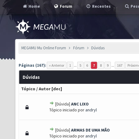
Home
Forum
Recentes
Pesq
MEGAMU Mu Online Forum
Fórum
Dúvidas
Páginas (167):
« Anterior
1
...
5
6
7
8
9
...
167
Próxim
Dúvidas
Tópico
/
Autor
[
dec
]
[Dúvida]
ANC LIXO
 0 de 5 em média
1
2
3
4
5
Tópico iniciado por
andryl
[Dúvida]
ARMAS DE UMA MÃO
 0 de 5 em média
1
2
3
4
5
Tópico iniciado por
andryl