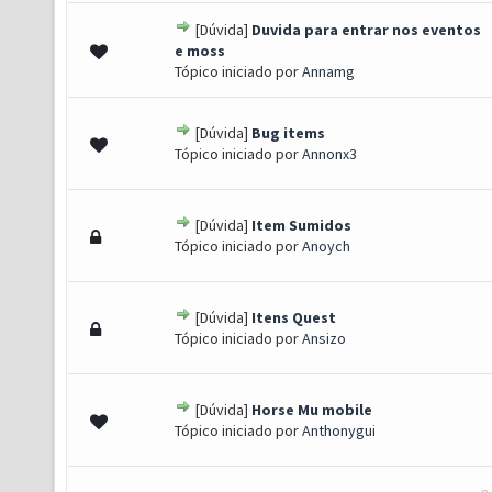
[Dúvida]
Duvida para entrar nos eventos
 0 de 5 em média
1
2
3
4
5
e moss
Tópico iniciado por
Annamg
[Dúvida]
Bug items
 0 de 5 em média
1
2
3
4
5
Tópico iniciado por
Annonx3
[Dúvida]
Item Sumidos
 0 de 5 em média
1
2
3
4
5
Tópico iniciado por
Anoych
[Dúvida]
Itens Quest
 0 de 5 em média
1
2
3
4
5
Tópico iniciado por
Ansizo
[Dúvida]
Horse Mu mobile
 0 de 5 em média
1
2
3
4
5
Tópico iniciado por
Anthonygui