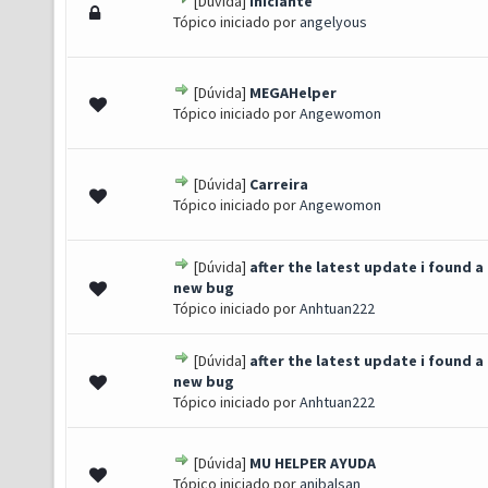
[Dúvida]
Iniciante
 0 de 5 em média
1
2
3
4
5
Tópico iniciado por
angelyous
[Dúvida]
MEGAHelper
 0 de 5 em média
1
2
3
4
5
Tópico iniciado por
Angewomon
[Dúvida]
Carreira
 0 de 5 em média
1
2
3
4
5
Tópico iniciado por
Angewomon
[Dúvida]
after the latest update i found a
 0 de 5 em média
1
2
3
4
5
new bug
Tópico iniciado por
Anhtuan222
[Dúvida]
after the latest update i found a
 0 de 5 em média
1
2
3
4
5
new bug
Tópico iniciado por
Anhtuan222
[Dúvida]
MU HELPER AYUDA
 0 de 5 em média
1
2
3
4
5
Tópico iniciado por
anibalsan