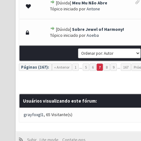
[Dúvida]
Meu Mu Não Abre
 0 de 5 em média
1
2
3
4
5
Tópico iniciado por
Antone
[Dúvida]
Sobre Jewel of Harmony!
 0 de 5 em média
1
2
3
4
5
Tópico iniciado por
Aoeba
Páginas (167):
« Anterior
1
...
5
6
7
8
9
...
167
Próx
Usuários visualizando este fórum:
grayfoxgl1
, 65 Visitante(s)
Subir
Lite mode
Contate-nos