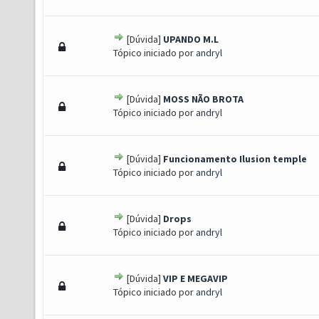
[Dúvida]
UPANDO M.L
 0 de 5 em média
1
2
3
4
5
Tópico iniciado por
andryl
[Dúvida]
MOSS NÃO BROTA
 0 de 5 em média
1
2
3
4
5
Tópico iniciado por
andryl
[Dúvida]
Funcionamento Ilusion temple
 0 de 5 em média
1
2
3
4
5
Tópico iniciado por
andryl
[Dúvida]
Drops
 0 de 5 em média
1
2
3
4
5
Tópico iniciado por
andryl
[Dúvida]
VIP E MEGAVIP
 0 de 5 em média
1
2
3
4
5
Tópico iniciado por
andryl