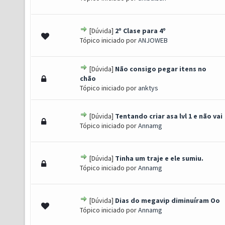
[Dúvida]
2º Clase para 4º
s) - 3 de 5 em média
1
2
3
4
5
Tópico iniciado por
ANJOWEB
[Dúvida]
Não consigo pegar itens no
 0 de 5 em média
1
2
3
4
5
chão
Tópico iniciado por
anktys
[Dúvida]
Tentando criar asa lvl 1 e não vai
 0 de 5 em média
1
2
3
4
5
Tópico iniciado por
Annamg
[Dúvida]
Tinha um traje e ele sumiu.
 0 de 5 em média
1
2
3
4
5
Tópico iniciado por
Annamg
[Dúvida]
Dias do megavip diminuíram Oo
 0 de 5 em média
1
2
3
4
5
Tópico iniciado por
Annamg