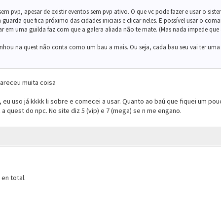
 sem pvp, apesar de existir eventos sem pvp ativo. O que vc pode fazer e usar o si
 guarda que fica próximo das cidades iniciais e clicar neles. E possível usar o com
tar em uma guilda faz com que a galera aliada não te mate. (Mas nada impede que a
anhou na quest não conta como um bau a mais. Ou seja, cada bau seu vai ter uma
lareceu muita coisa
eu uso já kkkk li sobre e comecei a usar. Quanto ao baú que fiquei um pouco
 a quest do npc. No site diz 5 (vip) e 7 (mega) se n me engano.
en total.