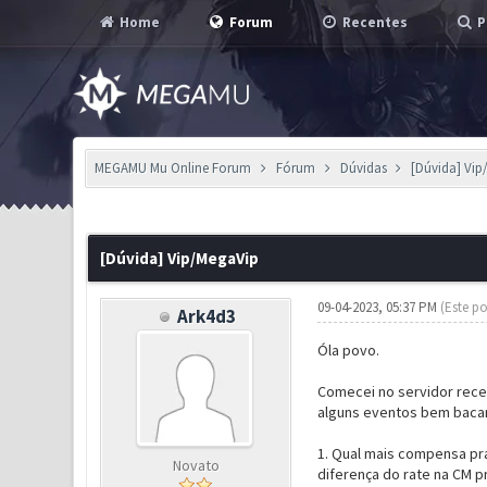
Home
Forum
Recentes
P
MEGAMU Mu Online Forum
Fórum
Dúvidas
[Dúvida] Vi
0 Voto(s) - 0 em Média
1
2
3
4
5
[Dúvida] Vip/MegaVip
09-04-2023, 05:37 PM
(Este po
Ark4d3
Óla povo.
Comecei no servidor rece
alguns eventos bem bacana
1. Qual mais compensa pra
Novato
diferença do rate na CM pr