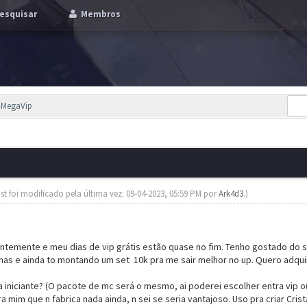
esquisar
Membros
p/MegaVip
st foi modificado pela última vez: 09-04-2023, 05:59 PM por
Ark4d3
.)
ntemente e meu dias de vip grátis estão quase no fim. Tenho gostado do 
s e ainda to montando um set 10k pra me sair melhor no up. Quero adquiri
 iniciante? (O pacote de mc será o mesmo, ai poderei escolher entra vip 
a mim que n fabrica nada ainda, n sei se seria vantajoso. Uso pra criar Crist