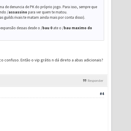
stema de denuncia de PK do próprio jogo. Para isso, sempre que
ando /
assassino
para ver quem te matou.
s guilds rivais te matam ainda mais por conta disso).
 expansão dessas desde o /
ba
u
0
ate o /
bau maximo do
 confuso. Então o vip grátis n dá direto a abas adicionais?
Responder
#4