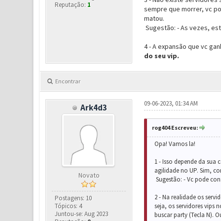
Reputação:
1
sempre que morrer, vc pode
matou.
Sugestão: - As vezes, est
4 - A expansão que vc gan
do seu vip.
Encontrar
09-06-2023, 01:34 AM
Ark4d3
rog404 Escreveu:
Opa! Vamos la!
1 - Isso depende da sua 
agilidade no UP. Sim, c
Novato
Sugestão: - Vc pode cons
2 - Na realidade os serv
Postagens: 10
Tópicos: 4
seja, os servidores vip
Juntou-se: Aug 2023
buscar party (Tecla N). 