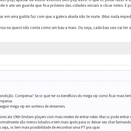
 ir ate um guarda que fica próximo das cidades iniciais e clicar neles. E 
ar em uma guilda faz com que a galera aliada não te mate. (Mas nada impede
hou na quest não conta como um bau a mais. Ou seja, cada bau seu vai te
condição. Compensa? Se vc quer ter os benefícios do mega vip como ficar mais te
ompensa.
eguir mega vip em sorteios de streamers.
idores ate 190rr limitam players com mais resetes de entrar neles. Mas vc pode ent
s normalmente são menos lotados e tem mais spots para vc deixar seu char farma
Ou seja, vc tem mais possibilidade de encontrar uma PT pra upar.