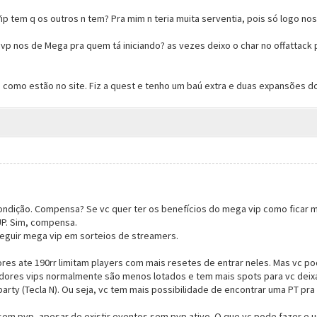
ip tem q os outros n tem? Pra mim n teria muita serventia, pois só logo nos
pvp nos de Mega pra quem tá iniciando? as vezes deixo o char no offattac
 como estão no site. Fiz a quest e tenho um baú extra e duas expansões do
ondição. Compensa? Se vc quer ter os benefícios do mega vip como ficar 
UP. Sim, compensa.
eguir mega vip em sorteios de streamers.
dores ate 190rr limitam players com mais resetes de entrar neles. Mas v
vidores vips normalmente são menos lotados e tem mais spots para vc dei
rty (Tecla N). Ou seja, vc tem mais possibilidade de encontrar uma PT pra 
 sem pvp, apesar de existir eventos sem pvp ativo. O que vc pode fazer e u