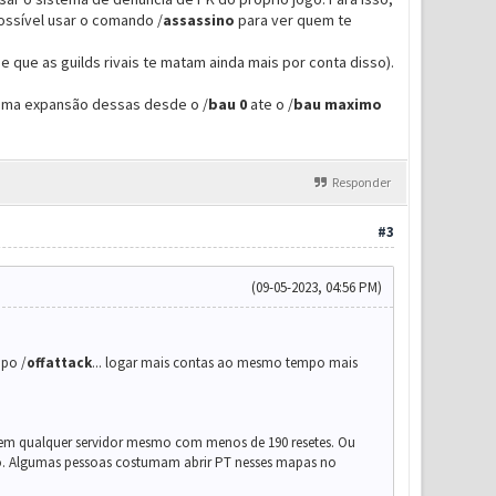
possível usar o comando /
assassino
para ver quem te
 que as guilds rivais te matam ainda mais por conta disso).
r uma expansão dessas desde o /
ba
u
0
ate o /
bau maximo
Responder
#3
(09-05-2023, 04:56 PM)
mpo /
offattack
... logar mais contas ao mesmo tempo mais
rar em qualquer servidor mesmo com menos de 190 resetes. Ou
ndo. Algumas pessoas costumam abrir PT nesses mapas no