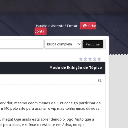
Usuário existente?
Entrar
Criar
conta
Modo de Exibição de Tópico
#1
servidor, mesmo coom menos de 50rr consigo participar de
r MC pelo site para assinar o vip mas tenho umas dúvidas:
ou mega) Que ainda está aprendendo o jogo. Visto que a
al para asas, e refinar o restante em Adria, no npc