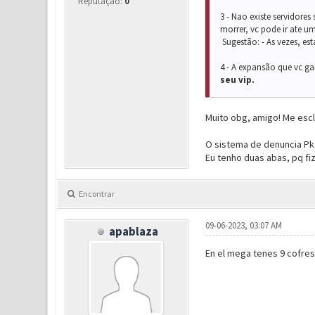
Reputação:
0
3 - Nao existe servidores
morrer, vc pode ir ate um
Sugestão: - As vezes, es
4 - A expansão que vc g
seu vip.
Muito obg, amigo! Me esc
O sistema de denuncia Pk, 
Eu tenho duas abas, pq fiz
Encontrar
09-06-2023, 03:07 AM
apablaza
En el mega tenes 9 cofres 