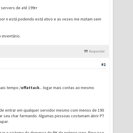
 servers de até 199rr
k por n está podendo está ativo e as vezes me matam sem
 inventário.
Responder
#2
mais tempo /
offattack
... logar mais contas ao mesmo
c pode entrar em qualquer servidor mesmo com menos de 190
xar seu char farmando. Algumas pessoas costumam abrir PT
upar.
sar o sistema de denuncia de PK do próprio jogo. Para isso,