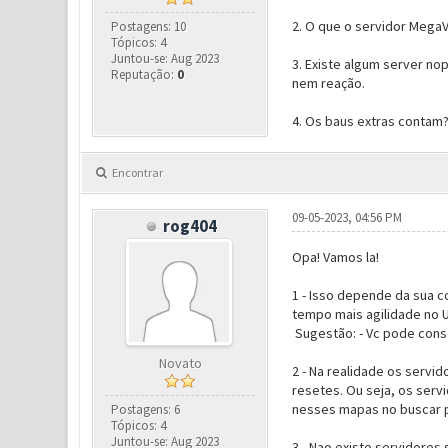
2. O que o servidor MegaV
Postagens: 10
Tópicos: 4
Juntou-se: Aug 2023
3. Existe algum server no
Reputação:
0
nem reação.
4. Os baus extras contam?
Encontrar
09-05-2023, 04:56 PM
rog404
Opa! Vamos la!
1 - Isso depende da sua c
tempo mais agilidade no 
Sugestão: - Vc pode cons
Novato
2 - Na realidade os servi
resetes. Ou seja, os ser
nesses mapas no buscar pa
Postagens: 6
Tópicos: 4
Juntou-se: Aug 2023
3 - Nao existe servidores