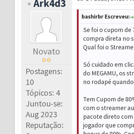
Ark4d3
bashirbr Escreveu:
Se foi o cupom de 
compra direta no s
Qual foi o Stream
Novato
Só cuidado em clic
Postagens:
do MEGAMU, os stre
10
no rodapé quando 
Tópicos: 4
Tem Cupom de 80%
Juntou-se:
com o streamer au
Aug 2023
pacote direto com 
Reputação:
jogador que compr
bonus de 80%. Como