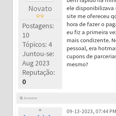
bem rápido na minh
Novato
ele disponibilizav
site me ofereceu q
hora de fazer o pag
Postagens:
eu fiz a primeira ve
10
mais condizente. N
Tópicos: 4
pessoal, era hotmai
Juntou-se:
cupons de parceri
Aug 2023
mesmo?
Reputação:
0
Encontrar
09-13-2023, 07:44 P