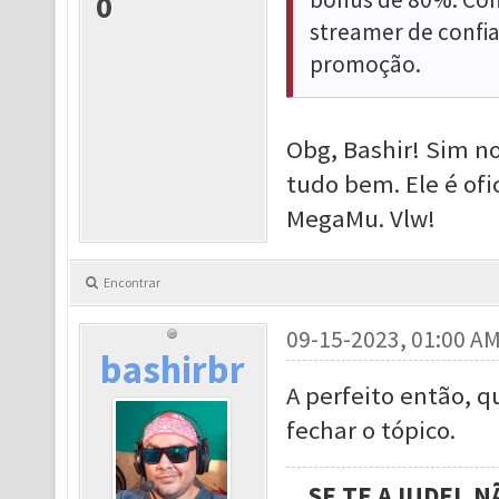
0
streamer de confi
promoção.
Obg, Bashir! Sim n
tudo bem. Ele é ofi
MegaMu. Vlw!
Encontrar
09-15-2023, 01:00 A
bashirbr
A perfeito então, 
fechar o tópico.
SE TE AJUDEI, 