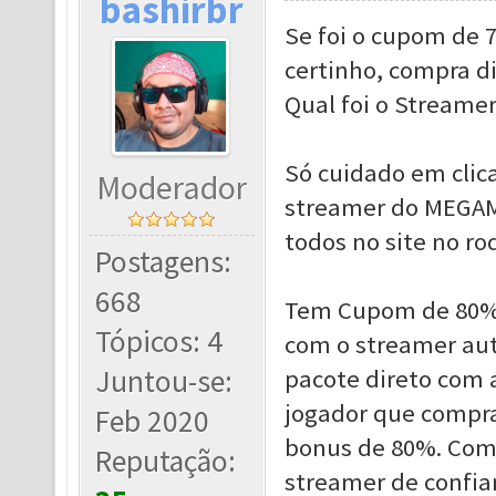
bashirbr
Se foi o cupom de 
certinho, compra di
Qual foi o Streame
Só cuidado em clic
Moderador
streamer do MEGAMU
todos no site no r
Postagens:
668
Tem Cupom de 80% 
Tópicos: 4
com o streamer aut
Juntou-se:
pacote direto com 
jogador que compra
Feb 2020
bonus de 80%. Como
Reputação:
streamer de confia