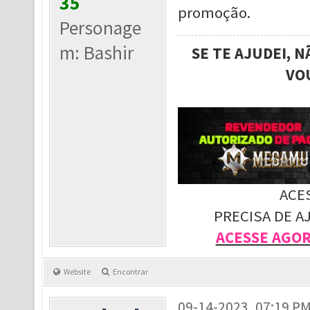
35
promoção.
Personage
m: Bashir
SE TE AJUDEI, 
VO
ACE
PRECISA DE A
ACESSE AGO
Website
Encontrar
09-14-2023, 07:19 P