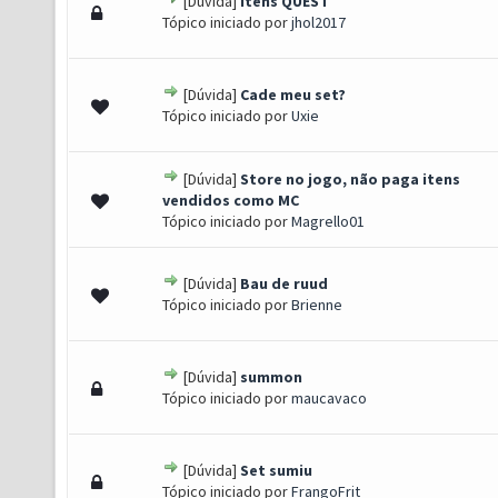
[Dúvida]
itens QUEST
 - 0 de 5 em média
1
2
3
4
5
Tópico iniciado por
jhol2017
[Dúvida]
Cade meu set?
 - 0 de 5 em média
1
2
3
4
5
Tópico iniciado por
Uxie
[Dúvida]
Store no jogo, não paga itens
 - 0 de 5 em média
1
2
3
4
5
vendidos como MC
Tópico iniciado por
Magrello01
[Dúvida]
Bau de ruud
 - 0 de 5 em média
1
2
3
4
5
Tópico iniciado por
Brienne
[Dúvida]
summon
 - 0 de 5 em média
1
2
3
4
5
Tópico iniciado por
maucavaco
[Dúvida]
Set sumiu
 - 0 de 5 em média
1
2
3
4
5
Tópico iniciado por
FrangoFrit