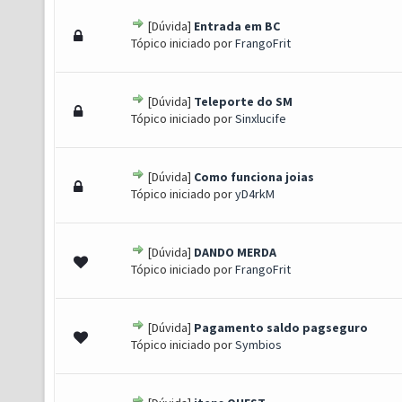
[Dúvida]
Entrada em BC
 - 0 de 5 em média
1
2
3
4
5
Tópico iniciado por
FrangoFrit
[Dúvida]
Teleporte do SM
 - 0 de 5 em média
1
2
3
4
5
Tópico iniciado por
Sinxlucife
[Dúvida]
Como funciona joias
 - 0 de 5 em média
1
2
3
4
5
Tópico iniciado por
yD4rkM
[Dúvida]
DANDO MERDA
 - 0 de 5 em média
1
2
3
4
5
Tópico iniciado por
FrangoFrit
[Dúvida]
Pagamento saldo pagseguro
 - 0 de 5 em média
1
2
3
4
5
Tópico iniciado por
Symbios