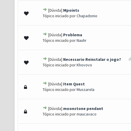
[Dúvida]
Mpoints
 - 0 de 5 em média
1
2
3
4
5
Tópico iniciado por
Chapadonio
[Dúvida]
Problema
 - 0 de 5 em média
1
2
3
4
5
Tópico iniciado por
Nauhr
[Dúvida]
Necessario Reinstalar o jogo?
 - 0 de 5 em média
1
2
3
4
5
Tópico iniciado por
Khovovo
[Dúvida]
Item Quest
 - 0 de 5 em média
1
2
3
4
5
Tópico iniciado por
Mussarela
[Dúvida]
moonstone pendant
 - 0 de 5 em média
1
2
3
4
5
Tópico iniciado por
maucavaco