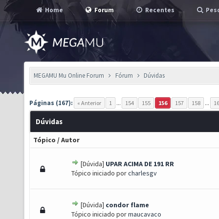
Home
Forum
Recentes
Pesq
MEGAMU Mu Online Forum
Fórum
Dúvidas
Páginas (167):
« Anterior
1
...
154
155
156
157
158
...
1
Dúvidas
Tópico
/
Autor
[Dúvida]
UPAR ACIMA DE 191 RR
 - 0 de 5 em média
1
2
3
4
5
Tópico iniciado por
charlesgv
[Dúvida]
condor flame
 - 0 de 5 em média
1
2
3
4
5
Tópico iniciado por
maucavaco