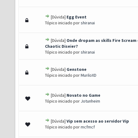
[Dúvida]
Egg Event
 - 0 de 5 em média
1
2
3
4
5
Tópico iniciado por
shiranai
[Dúvida]
Onde dropam as skills Fire Scream 
 - 0 de 5 em média
1
2
3
4
5
Chaotic Diseier?
Tópico iniciado por
shiranai
[Dúvida]
Genstone
 - 0 de 5 em média
1
2
3
4
5
Tópico iniciado por
MuriloXD
[Dúvida]
Novato no Game
 - 0 de 5 em média
1
2
3
4
5
Tópico iniciado por
Jotunheim
[Dúvida]
Vip sem acesso ao servidor Vip
 - 0 de 5 em média
1
2
3
4
5
Tópico iniciado por
mcfmcf