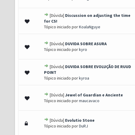
[Dúvida]
Discussion on adjusting the time
 - 0 de 5 em média
1
2
3
4
5
for CS!
Tópico iniciado por
KoalaNguye
[Dúvida]
DUVIDA SOBRE ASURA
 - 0 de 5 em média
1
2
3
4
5
Tópico iniciado por
kyro
[Dúvida]
DUVIDA SOBRE EVOLUÇÃO DE RUUD
 - 0 de 5 em média
1
2
3
4
5
POINT
Tópico iniciado por
kyroa
[Dúvida]
Jewel of Guardian e Anciente
 - 0 de 5 em média
1
2
3
4
5
Tópico iniciado por
maucavaco
[Dúvida]
Evolutio Stone
 - 0 de 5 em média
1
2
3
4
5
Tópico iniciado por
DuRJ