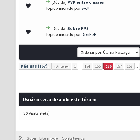
[Dúvida]
PVP entre classes
 - 0 de 5 em média
1
2
3
4
5
Tópico iniciado por
woll
[Dúvida]
Sobre FPS
 - 0 de 5 em média
1
2
3
4
5
Tópico iniciado por
DreikeR
Páginas (167):
« Anterior
1
...
154
155
156
157
158
...
Usuários visualizando este fórum:
39 Visitante(s)
Subir
Lite mode
Contate-nos