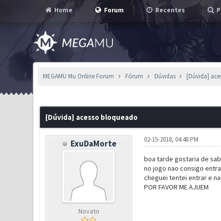
Home
Forum
Recentes
P
MEGAMU Mu Online Forum
Fórum
Dúvidas
[Dúvida] ac
0 Voto(s) - 0 em Média
1
2
3
4
5
[Dúvida] acesso bloqueado
02-15-2018, 04:48 PM
ExuDaMorte
boa tarde gostaria de sab
no jogo nao consigo entr
cheguei tentei entrar e na
POR FAVOR ME AJUEM
Novato