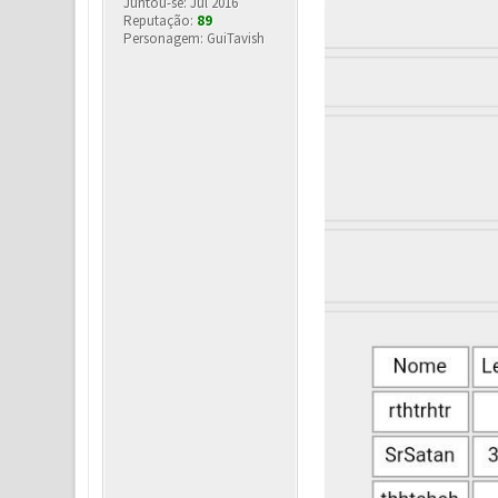
Juntou-se: Jul 2016
Reputação:
89
Personagem: GuiTavish