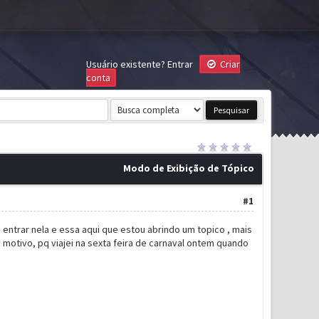
Usuário existente?
Entrar
Criar
conta
Modo de Exibição de Tópico
#1
entrar nela e essa aqui que estou abrindo um topico , mais
otivo, pq viajei na sexta feira de carnaval ontem quando