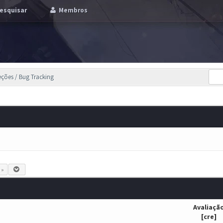
esquisar
Membros
eções / Bug Tracking
 »
Avaliaçã
[
cre
]