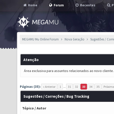
Home
Forum
Recentes
P
MEGAMU Mu Online Forum
Nova Geração
Sugestões / Corr
Atenção
Área exclusiva para assuntos relacionados ao novo cliente.
Páginas (35):
« Anterior
1
...
31
32
33
34
35
Próximo
Sugestões / Correções / Bug Tracking
Tópico
/
Autor