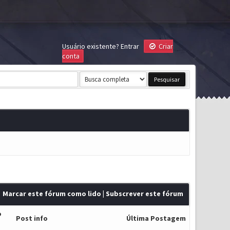
Usuário existente?
Entrar
Criar
conta
Marcar este fórum como lido
|
Subscrever este fórum
o
Post info
Última Postagem