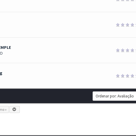
EMPLE
O
ug
imo »