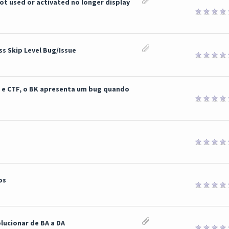
not used or activated no longer display
ss Skip Level Bug/Issue
n e CTF, o BK apresenta um bug quando
os
lucionar de BA a DA