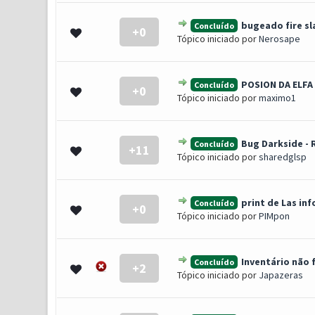
bugeado fire sl
Concluído
+0
0 Voto(s) - 0 de 5 em média
1
2
3
4
5
Tópico iniciado por
Nerosape
POSION DA ELFA
Concluído
+0
0 Voto(s) - 0 de 5 em média
1
2
3
4
5
Tópico iniciado por
maximo1
Bug Darkside - 
Concluído
+11
0 Voto(s) - 0 de 5 em média
1
2
3
4
5
Tópico iniciado por
sharedglsp
print de Las inf
Concluído
+0
0 Voto(s) - 0 de 5 em média
1
2
3
4
5
Tópico iniciado por
PIMpon
Inventário não 
Concluído
+2
0 Voto(s) - 0 de 5 em média
1
2
3
4
5
Tópico iniciado por
Japazeras