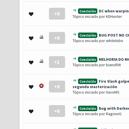
DC when warpin
Concluído
+0
0 Voto(s) - 0 de 5 em média
1
2
3
4
5
Tópico iniciado por
KDHunter
BUG POST NO C
Concluído
+0
0 Voto(s) - 0 de 5 em média
1
2
3
4
5
Tópico iniciado por
whitelobo
MELHORIA DO MO
Concluído
+1
0 Voto(s) - 0 de 5 em média
1
2
3
4
5
Tópico iniciado por
bianoRW
Fire Slash golp
Concluído
+0
0 Voto(s) - 0 de 5 em média
1
2
3
4
5
segunda masterización
Tópico iniciado por
XavoMS
Bug with Darkne
Concluído
+0
0 Voto(s) - 0 de 5 em média
1
2
3
4
5
Tópico iniciado por
RagnonG