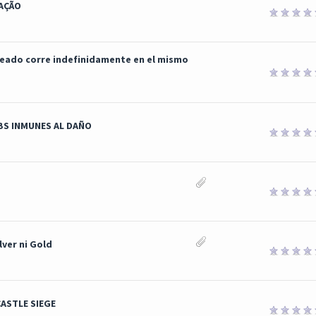
AÇÃO
eado corre indefinidamente en el mismo
BS INMUNES AL DAÑO
lver ni Gold
ASTLE SIEGE