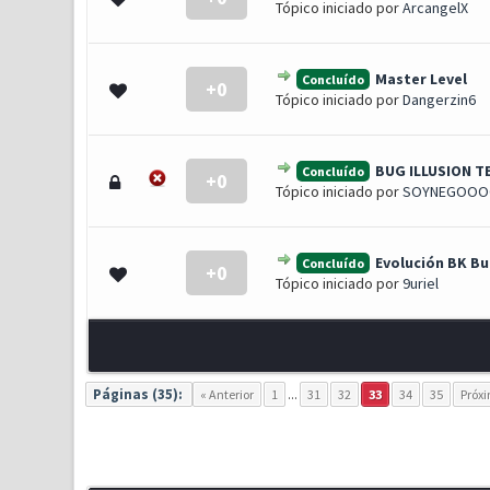
Tópico iniciado por
ArcangelX
Master Level
Concluído
+0
0 Voto(s) - 0 de 5 em média
1
2
3
4
5
Tópico iniciado por
Dangerzin6
BUG ILLUSION T
Concluído
+0
0 Voto(s) - 0 de 5 em média
1
2
3
4
5
Tópico iniciado por
SOYNEGOOO
Evolución BK B
Concluído
+0
0 Voto(s) - 0 de 5 em média
1
2
3
4
5
Tópico iniciado por
9uriel
Páginas (35):
« Anterior
1
...
31
32
33
34
35
Próx