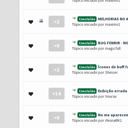
Tópico iniciado por
maximo1
MELHORIAS NO 
Concluído
+2
0 Voto(s) - 0 de 5 em média
1
2
3
4
5
Tópico iniciado por
maximo1
BUG FENRIR - N
Concluído
+0
0 Voto(s) - 0 de 5 em média
1
2
3
4
5
Tópico iniciado por
magicfull
Ícones de buff f
Concluído
+2
0 Voto(s) - 0 de 5 em média
1
2
3
4
5
Tópico iniciado por
Shinsei
Exibição errada
Concluído
+14
0 Voto(s) - 0 de 5 em média
1
2
3
4
5
Tópico iniciado por
Vourax
No me aparecen 
Concluído
+0
0 Voto(s) - 0 de 5 em média
1
2
3
4
5
Tópico iniciado por
AkunaBK1