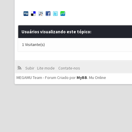
Usuários visualizando este tópico:
1 Visitante(s)
Subir
Lite mode
Contate-nos
MEGAMU Team - Forum Criado por
MyBB
.
Mu Online