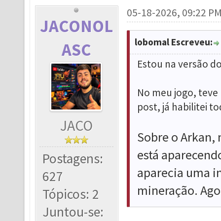
05-18-2026, 09:22 P
JACONOL
lobomal Escreveu:
ASC
Estou na versão do
No meu jogo, teve
post, já habilitei 
JACO
Sobre o Arkan, 
está aparecend
Postagens:
aparecia uma in
627
mineração. Ago
Tópicos: 2
Juntou-se: