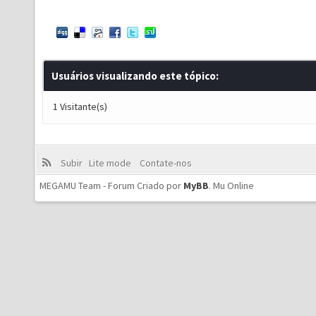
Usuários visualizando este tópico:
1 Visitante(s)
Subir
Lite mode
Contate-nos
MEGAMU Team - Forum Criado por
MyBB
.
Mu Online