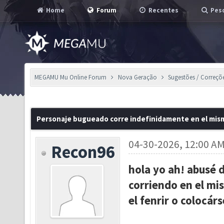
Home
Forum
Recentes
Pesq
MEGAMU Mu Online Forum
Nova Geração
Sugestões / Correçõ
Personaje bugueado corre indefinidamente en el mism
04-30-2026, 12:00 A
Recon96
hola yo ah! abusé 
corriendo en el mi
el fenrir o colocár