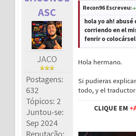
Recon96 Escreveu:
ASC
hola yo ah! abusé
corriendo en el mi
fenrir o colocárse
JACO
Hola hermano.
Postagens:
Si pudieras explica
632
todo, y el traduct
Tópicos: 2
CLIQUE EM
+
Juntou-se:
Sep 2024
Reputação: