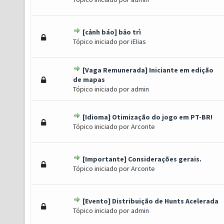
[cảnh báo] bảo trì
) - 3.5 de 5 em média
1
2
3
4
5
Tópico iniciado por
iEIias
[Vaga Remunerada] Iniciante em edição
- 3.33 de 5 em média
1
2
3
4
5
de mapas
Tópico iniciado por
admin
[Idioma] Otimização do jogo em PT-BR!
) - 3 de 5 em média
1
2
3
4
5
Tópico iniciado por
Arconte
[Importante] Considerações gerais.
) - 3 de 5 em média
1
2
3
4
5
Tópico iniciado por
Arconte
[Evento] Distribuição de Hunts Acelerada
) - 3 de 5 em média
1
2
3
4
5
Tópico iniciado por
admin