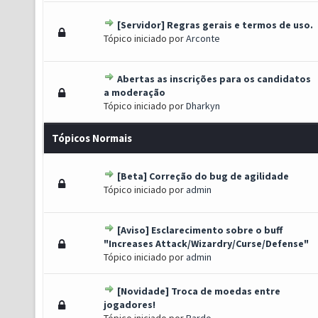
[Servidor] Regras gerais e termos de uso.
) - 3.88 de 5 em média
1
2
3
4
5
Tópico iniciado por
Arconte
Abertas as inscrições para os candidatos
 1 de 5 em média
1
2
3
4
5
a moderação
Tópico iniciado por
Dharkyn
Tópicos Normais
[Beta] Correção do bug de agilidade
(s) - 5 de 5 em média
1
2
3
4
5
Tópico iniciado por
admin
[Aviso] Esclarecimento sobre o buff
(s) - 5 de 5 em média
1
2
3
4
5
"Increases Attack/Wizardry/Curse/Defense"
Tópico iniciado por
admin
[Novidade] Troca de moedas entre
(s) - 5 de 5 em média
1
2
3
4
5
jogadores!