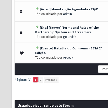
[Aviso] Manutenção Agendada - 23/01
) - 3 de 5 em média
1
2
3
4
5
Tópico iniciado por
admin
[Eng] [Server] Terms and Rules of the
) - 3 de 5 em média
1
2
3
4
5
Partnership System and Streamers
Tópico iniciado por
guitavish
[Evento] Batalha do Colliseum - BETA 2º
) - 3 de 5 em média
1
2
3
4
5
Edição
Tópico iniciado por
Arceux
Páginas (2):
1
2
Próximo »
Usuários visualizando este fórum: