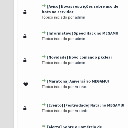
[Aviso] Novas restrições sobre uso de
(s) - 5 de 5 em média
1
2
3
4
5
bots no servidor
Tópico iniciado por
admin
[Informativo] Speed Hack no MEGAMU
s) - 4.5 de 5 em média
1
2
3
4
5
Tópico iniciado por
admin
[Novidade] Novo comando pkclear
s) - 4.5 de 5 em média
1
2
3
4
5
Tópico iniciado por
admin
[Maratona] Aniversário MEGAMU!
) - 4.33 de 5 em média
1
2
3
4
5
Tópico iniciado por
Arceux
[Evento] [Festividade] Natal no MEGAMU!
s) - 4 de 5 em média
1
2
3
4
5
Tópico iniciado por
Arconte
[Alerta] Sobre o Comércio de