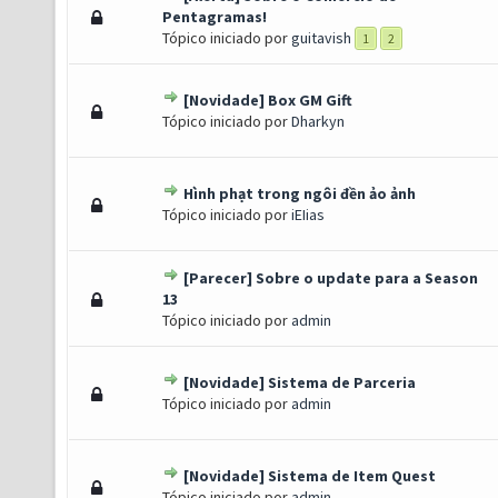
s) - 4 de 5 em média
1
2
3
4
5
Pentagramas!
Tópico iniciado por
guitavish
1
2
[Novidade] Box GM Gift
s) - 4 de 5 em média
1
2
3
4
5
Tópico iniciado por
Dharkyn
Hình phạt trong ngôi đền ảo ảnh
s) - 4 de 5 em média
1
2
3
4
5
Tópico iniciado por
iEIias
[Parecer] Sobre o update para a Season
) - 3.75 de 5 em média
1
2
3
4
5
13
Tópico iniciado por
admin
[Novidade] Sistema de Parceria
) - 3.5 de 5 em média
1
2
3
4
5
Tópico iniciado por
admin
[Novidade] Sistema de Item Quest
) - 3.5 de 5 em média
1
2
3
4
5
Tópico iniciado por
admin