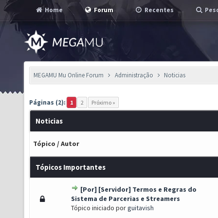
Home
Forum
Recentes
Pesq
MEGAMU Mu Online Forum
Administração
Noticias
Páginas (2):
1
2
Próximo »
Noticias
Tópico
/
Autor
Tópicos Importantes
[Por] [Servidor] Termos e Regras do
s) - 4.5 de 5 em média
1
2
3
4
5
Sistema de Parcerias e Streamers
Tópico iniciado por
guitavish