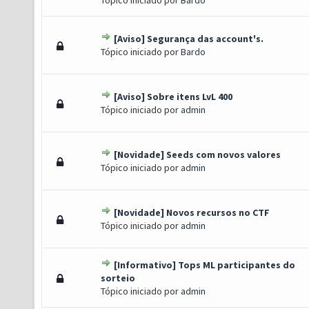
Tópico iniciado por
Bardo
[Aviso] Segurança das account's.
(s) - 5 de 5 em média
1
2
3
4
5
Tópico iniciado por
Bardo
[Aviso] Sobre itens LvL 400
(s) - 5 de 5 em média
1
2
3
4
5
Tópico iniciado por
admin
[Novidade] Seeds com novos valores
(s) - 5 de 5 em média
1
2
3
4
5
Tópico iniciado por
admin
[Novidade] Novos recursos no CTF
(s) - 5 de 5 em média
1
2
3
4
5
Tópico iniciado por
admin
[Informativo] Tops ML participantes do
(s) - 5 de 5 em média
1
2
3
4
5
sorteio
Tópico iniciado por
admin