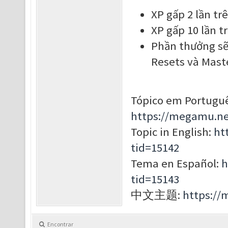
XP gấp 2 lần t
XP gấp 10 lần t
Phần thưởng sẽ
Resets và Maste
Tópico em Portuguê
https://megamu.ne
Topic in English:
ht
tid=15142
Tema en Español:
h
tid=15143
中文主题:
https://
Encontrar