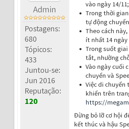
vào ngày 14/11;
Admin
Trong thời gian
tự động chuyển
Postagens:
Theo cách này, 
680
ít nhất 14 ngày
Tópicos:
Trong suốt giai
tắt, nhường ch
433
Vào ngày cuối c
Juntou-se:
chuyển và Spee
Jun 2016
Việc di chuyển
Reputação:
khiển trên tran
120
https://megam
Đừng bỏ lỡ cơ hội đ
kết thúc và hậu Sp