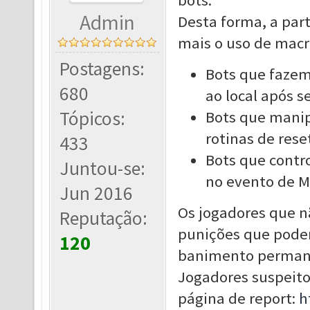
bots.
Admin
Desta forma, a parti
mais o uso de macr
Postagens:
Bots que faze
680
ao local após 
Tópicos:
Bots que mani
rotinas de rese
433
Bots que contr
Juntou-se:
no evento de M
Jun 2016
Os jogadores que n
Reputação:
punições que pode
120
banimento permane
Jogadores suspeito
página de report:
h