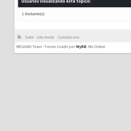
Usuários visualizando este tópico:
1 Visitante(s)
Subir
Lite mode
Contate-nos
MEGAMU Team - Forum Criado por
MyBB
.
Mu Online