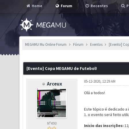
Home
Forum
Recentes
P
MEGAMU Mu Online Forum
Fórum
Eventos
[Evento] Co
2 Voto(s) - 2.5 em Média
1
2
3
4
5
[Evento] Copa MEGAMU de Futebol!
05-12-2020, 12:29 AM
Arceux
Olá a todos!
Este tópico é dedicado a 
1. o evento será feito uti
Nº493
Inicio das inscrições:
12/