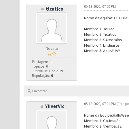
05-13-2020, 07:00 PM
tlcatlco
Nome da equipe: CUTCHA
Membro 1: JoI3ao
Membro 2: Ticatico
Membro 3: S4teotalos
Membro 4: Linduarte
Novato
Membro 5: AzorAHAY
Postagens: 1
Tópicos: 0
Juntou-se: Dec 2019
Reputação:
0
Encontrar
05-13-2020, 07:01 PM
(Este po
YliverVic
Nome da Equipe:HalloWe
Membro 1: GoJesuSs
Membro 2: tremballa2