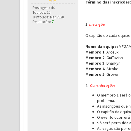
Término das inscrições:
Postagens: 44
Tópicos: 16
Juntou-se: Mar 2020
Reputação:
7
1.
Inscrição
O capitão de cada equipe
Nome da equipe:
MEGA
Membro 1:
Arceux
Membro 2:
GuiTavish
Membro 3:
Dharkyn
Membro 4:
Stroke
Membro 5:
Grover
2.
Considerações
O membro 1 será ob
problema.
As inscrições que 
O capitão da equipe
O evento ocorrerá 
Só será permitida 
As vagas são por o