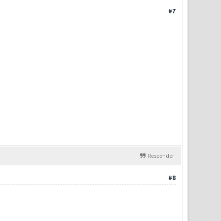
#7
Responder
#8