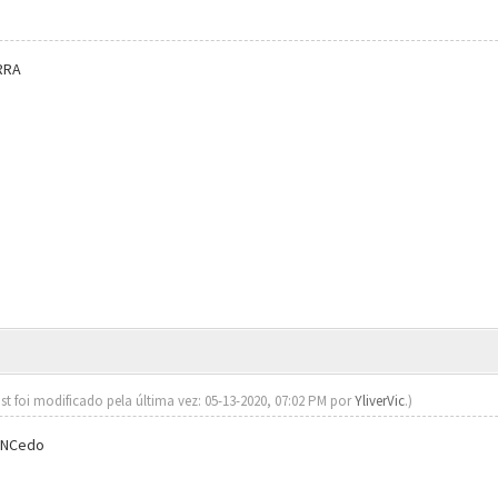
RRA
st foi modificado pela última vez: 05-13-2020, 07:02 PM por
YliverVic
.)
eNCedo