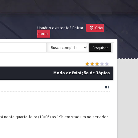
Usuário existente?
Entrar
Criar
conta
Modo de Exibição de Tópico
#1
á nesta quarta-feira (13/05) as 19h em stadium no servidor