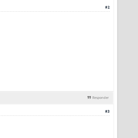
#2
Responder
#3