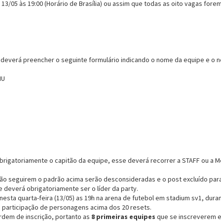
13/05 às 19:00 (Horário de Brasília) ou assim que todas as oito vagas fore
 deverá preencher o seguinte formulário indicando o nome da equipe e 
MU
rigatoriamente o capitão da equipe, esse deverá recorrer a STAFF ou a Mo
não seguirem o padrão acima serão desconsideradas e o post excluído par
 deverá obrigatoriamente ser o líder da party.
nesta quarta-feira (13/05) as 19h na arena de futebol em stadium sv1, dur
a participação de personagens acima dos 20 resets.
rdem de inscrição, portanto as
8 primeiras equipes
que se inscreverem e