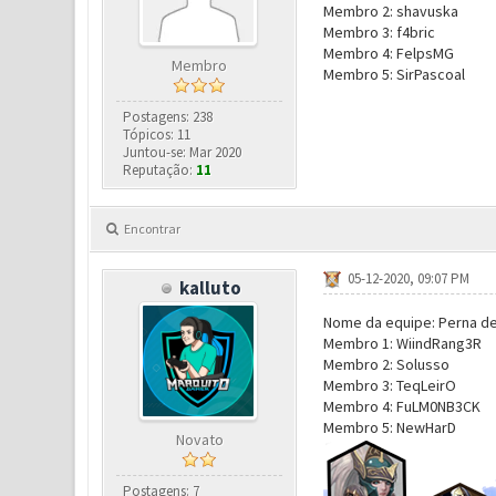
Membro 2: shavuska
Membro 3: f4bric
Membro 4: FelpsMG
Membro
Membro 5: SirPascoal
Postagens: 238
Tópicos: 11
Juntou-se: Mar 2020
Reputação:
11
Encontrar
05-12-2020, 09:07 PM
kalluto
Nome da equipe: Perna de
Membro 1: WiindRang3R
Membro 2: Solusso
Membro 3: TeqLeirO
Membro 4: FuLM0NB3CK
Membro 5: NewHarD
Novato
Postagens: 7