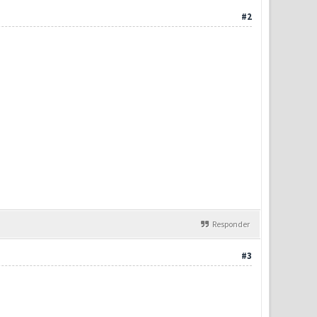
#2
Responder
#3