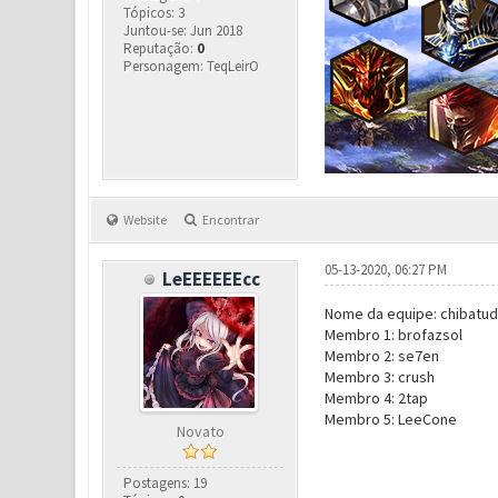
Tópicos: 3
Juntou-se: Jun 2018
Reputação:
0
Personagem: TeqLeirO
Website
Encontrar
05-13-2020, 06:27 PM
LeEEEEEEcc
Nome da equipe: chibatu
Membro 1: brofazsol
Membro 2: se7en
Membro 3: crush
Membro 4: 2tap
Membro 5: LeeCone
Novato
Postagens: 19