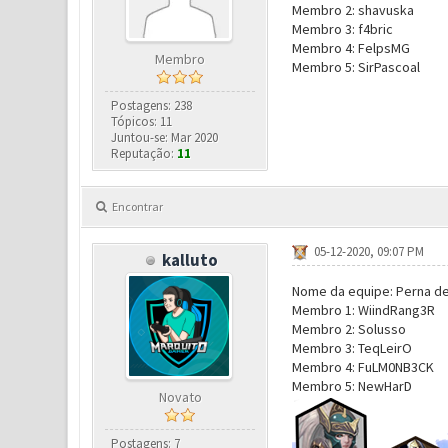
Membro 2: shavuska
Membro 3: f4bric
Membro 4: FelpsMG
Membro
Membro 5: SirPascoal
Postagens: 238
Tópicos: 11
Juntou-se: Mar 2020
Reputação:
11
Encontrar
05-12-2020, 09:07 PM
kalluto
Nome da equipe: Perna de
Membro 1: WiindRang3R
Membro 2: Solusso
Membro 3: TeqLeirO
Membro 4: FuLM0NB3CK
Membro 5: NewHarD
Novato
Postagens: 7