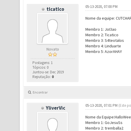
05-13-2020, 07:00 PM
tlcatlco
Nome da equipe: CUTCHA
Membro 1: JoI3ao
Membro 2: Ticatico
Membro 3: S4teotalos
Membro 4: Linduarte
Novato
Membro 5: AzorAHAY
Postagens: 1
Tópicos: 0
Juntou-se: Dec 2019
Reputação:
0
Encontrar
05-13-2020, 07:01 PM
(Este po
YliverVic
Nome da Equipe:HalloWe
Membro 1: GoJesuSs
Membro 2: tremballa2