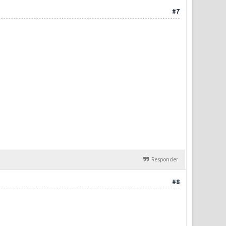
#7
Responder
#8