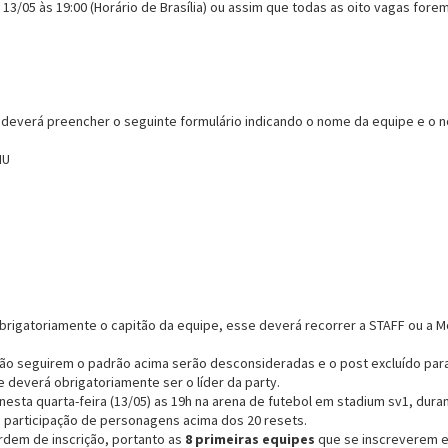
13/05 às 19:00 (Horário de Brasília) ou assim que todas as oito vagas fore
 deverá preencher o seguinte formulário indicando o nome da equipe e 
MU
rigatoriamente o capitão da equipe, esse deverá recorrer a STAFF ou a Mo
não seguirem o padrão acima serão desconsideradas e o post excluído par
 deverá obrigatoriamente ser o líder da party.
nesta quarta-feira (13/05) as 19h na arena de futebol em stadium sv1, dur
a participação de personagens acima dos 20 resets.
rdem de inscrição, portanto as
8 primeiras equipes
que se inscreverem e