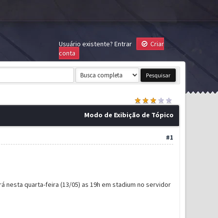
Usuário existente?
Entrar
Criar
conta
Modo de Exibição de Tópico
#1
á nesta quarta-feira (13/05) as 19h em stadium no servidor