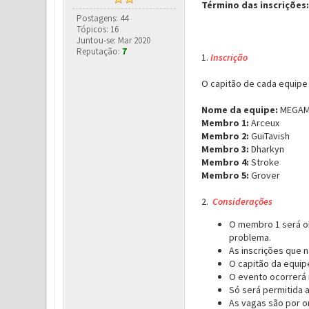
Término das inscrições:
Postagens: 44
Tópicos: 16
Juntou-se: Mar 2020
Reputação:
7
1.
Inscrição
O capitão de cada equipe
Nome da equipe:
MEGA
Membro 1:
Arceux
Membro 2:
GuiTavish
Membro 3:
Dharkyn
Membro 4:
Stroke
Membro 5:
Grover
2.
Considerações
O membro 1 será ob
problema.
As inscrições que 
O capitão da equipe
O evento ocorrerá 
Só será permitida 
As vagas são por o