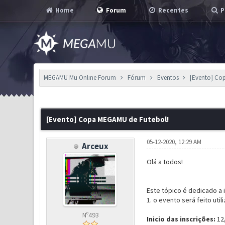
Home
Forum
Recentes
P
MEGAMU Mu Online Forum
Fórum
Eventos
[Evento] Co
2 Voto(s) - 2.5 em Média
1
2
3
4
5
[Evento] Copa MEGAMU de Futebol!
05-12-2020, 12:29 AM
Arceux
Olá a todos!
Este tópico é dedicado a 
1. o evento será feito uti
Nº493
Inicio das inscrições:
12/