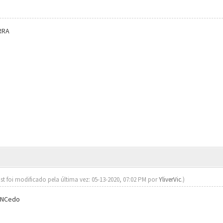
RRA
st foi modificado pela última vez: 05-13-2020, 07:02 PM por
YliverVic
.)
eNCedo